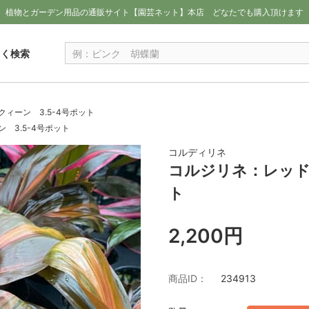
植物とガーデン用品の通販サイト【園芸ネット】本店
どなたでも購入頂けます
しく検索
ィーン 3.5-4号ポット
 3.5-4号ポット
コルディリネ
コルジリネ：レッド
ト
2,200円
商品ID：
234913