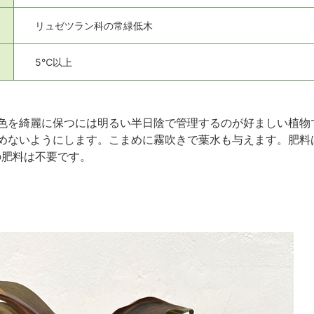
リュゼツラン科の常緑低木
5℃以上
色を綺麗に保つには明るい半日陰で管理するのが好ましい植物
めないようにします。こまめに霧吹きで葉水も与えます。肥料は
の肥料は不要です。