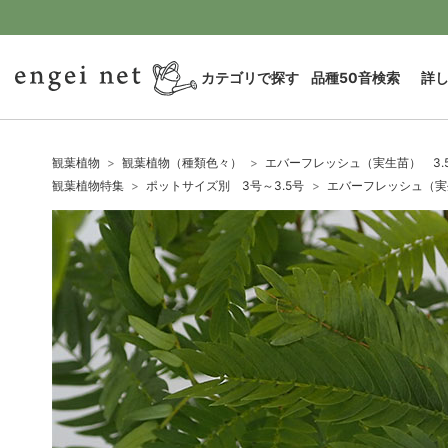
カテゴリで探す
品種50音検索
詳
観葉植物
観葉植物（種類色々）
エバーフレッシュ（実生苗） 3.
観葉植物特集
ポットサイズ別 3号～3.5号
エバーフレッシュ（実生