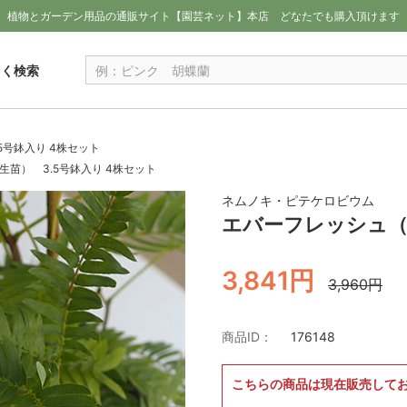
植物とガーデン用品の通販サイト【園芸ネット】本店
どなたでも購入頂けます
しく検索
5号鉢入り 4株セット
苗） 3.5号鉢入り 4株セット
ネムノキ・ピテケロビウム
エバーフレッシュ（
3,841円
3,960円
商品ID：
176148
こちらの商品は現在販売して