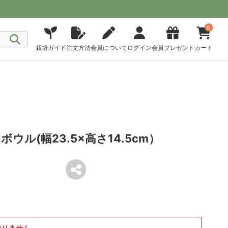
0
栽培ガイド
注文方法
会員について
ログイン
会員プレゼント
カート
ル(幅23.5×高さ14.5cm）
おりません