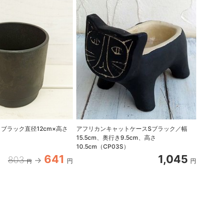
：ブラック直径12cm×高さ
アフリカンキャットケースSブラック／幅
多肉植
）
15.5cm、奥行き9.5cm、高さ
16cm）
10.5cm（CP03S）
641
1,045
803
円
円
円