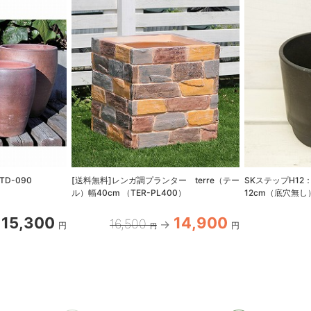
D-090
[送料無料]レンガ調プランター terre（テー
SKステップH12
ル）幅40cm （TER-PL400）
12cm（底穴無し
15,300
14,900
16,500
円
円
円