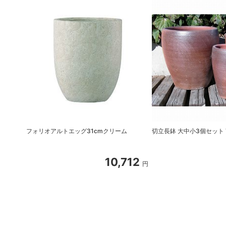
フォリオアルトエッグ31cmクリーム
切立長鉢 大中小3個セット T
10,712
円