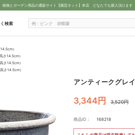
植物とガーデン用品の通販サイト【園芸ネット】本店
どなたでも購入頂けます
しく検索
4.5cm）
さ14.5cm）
さ14.5cm）
さ14.5cm）
アンティークグレイボウ
3,344円
3,520円
商品ID：
168218
こちらの商品は現在販売して