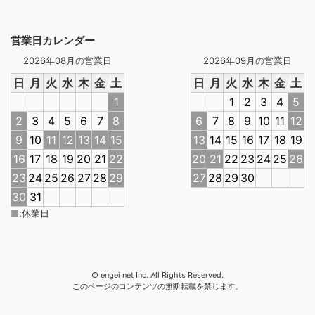
営業日カレンダー
2026年08月の営業日
2026年09月の営業日
日
月
火
水
木
金
土
日
月
火
水
木
金
土
1
1
2
3
4
5
2
3
4
5
6
7
8
6
7
8
9
10
11
12
9
10
11
12
13
14
15
13
14
15
16
17
18
19
16
17
18
19
20
21
22
20
21
22
23
24
25
26
23
24
25
26
27
28
29
27
28
29
30
30
31
■
:
休業日
© engei net Inc. All Rights Reserved.
このページのコンテンツの無断転載を禁じます。