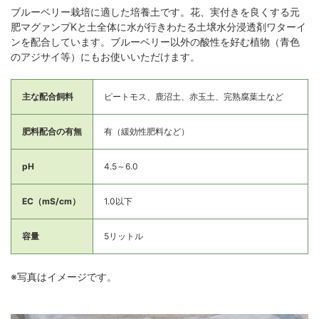
ブルーベリー栽培に適した培養土です。花、実付きを良くする元
肥マグァンプKと土全体に水が行きわたる土壌水分浸透剤ワターイ
ンを配合しています。ブルーベリー以外の酸性を好む植物（青色
のアジサイ等）にもお使いいただけます。
主な配合飼料
ピートモス、鹿沼土、赤玉土、完熟腐葉土など
肥料配合の有無
有（緩効性肥料など）
pH
4.5～6.0
EC（mS/cm）
1.0以下
容量
5リットル
※写真はイメージです。