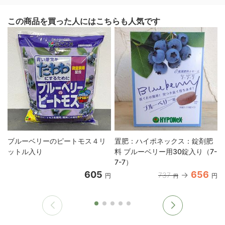
この商品を買った人にはこちらも人気です
ブルーベリーのピートモス４リ
置肥：ハイポネックス：錠剤肥
ットル入り
料 ブルーベリー用30錠入り（7-
7-7）
605
656
737
円
円
円