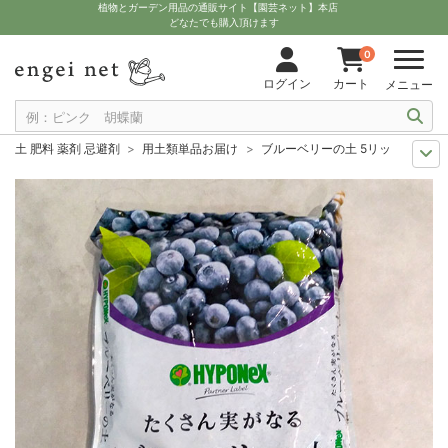
植物とガーデン用品の通販サイト【園芸ネット】本店
どなたでも購入頂けます
0
ログイン
カート
メニュー
土 肥料 薬剤 忌避剤
用土類単品お届け
ブルーベリーの土 5リットル入り
人気のベリー
ブルーベリーのおすすめ資材
ブルーベリーの土 5リットル
11月中下旬予約
グッズ・資材
ブルーベリーの土 5リットル入り（培養土
12月上中旬予約
グッズ・資材
ブルーベリーの土 5リットル入り（培養土