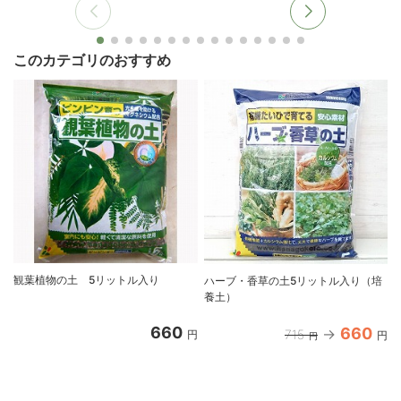
このカテゴリのおすすめ
観葉植物の土 5リットル入り
ハーブ・香草の土5リットル入り（培
養土）
660
660
715
円
円
円