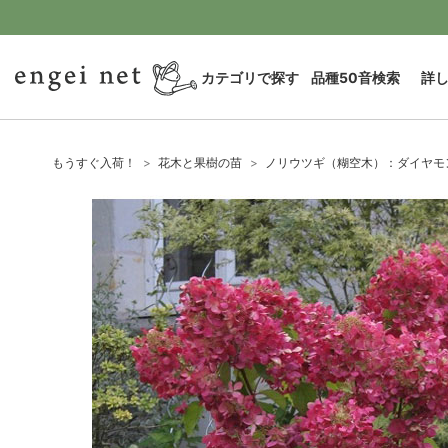
カテゴリで探す
品種50音検索
詳
もうすぐ入荷！
花木と果樹の苗
ノリウツギ（糊空木）：ダイヤモ