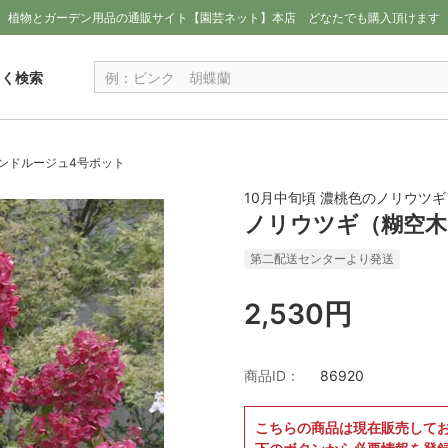
植物とガーデン用品の通販サイト【園芸ネット】本店
どなたでも購入頂けます
しく検索
ンドルージュ4号ポット
10月中旬頃 濃桃色のノリウツギ
ノリウツギ（糊空木
第二配送センターより発送
2,530円
商品ID：
86920
こちらの商品は現在販売して