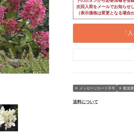
下のボタンから必要情報を登
次回入荷をメールでお知らせ
（表示価格は変更となる場合
「入
✕
メッセージカード不可
✕
配送業
送料について