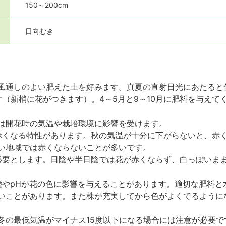
150～200cm
日向むき
風通しのよい肥えた土を好みます。真夏の直射日光にあたると
す（新梢に花がつきます）。4～5月と9～10月に肥料を与えて
は開花時の気温や栽培環境に影響を受けます。
が赤くなる特性があります。秋の気温が十分に下がらないと、赤
い地域では赤くならないことが多いです。
を必要とします。日陰や半日陰では花が赤くならず、白っぽいま
状態やpHが花の色に影響を与えることがあります。適切な肥料
いことがあります。また株が充実してから色がよくでるように
冬の最低気温がマイナス15度以下になる場合には注意が必要で