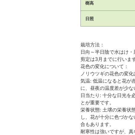
樹高
日照
栽培方法：
日向～半日陰で水はけ・
剪定は3月までに行いま
花色の変化について：
ノリウツギの花色の変化
気温: 低温になると花
に、昼夜の温度差が少な
日当たり: 十分な日光
とが重要です。
栄養状態: 土壌の栄養
し、花が十分に色づかな
合もあります。
耐寒性は強いですが、真