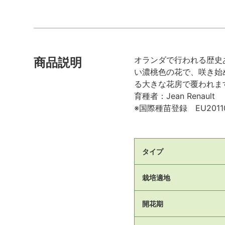
オランダで行われる歴史
商品説明
い濃桃色の花で、咲き始
る大きな花房で覆われま
育種者：Jean Renault
※国際種苗登録 EU20110
タイプ
栽培適地
開花期