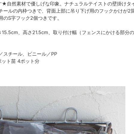
す★自然素材で優しげな印象。ナチュラルテイストの壁掛けタ
チールの内枠つきで、背面上部に吊り下げ用のフックかけが2
用のS字フック2個つきです。
15.5cm、高さ21.5cm、取り付け幅（フェンスにかける部分
／スチール、ビニール／PP
ット苗 4ポット分