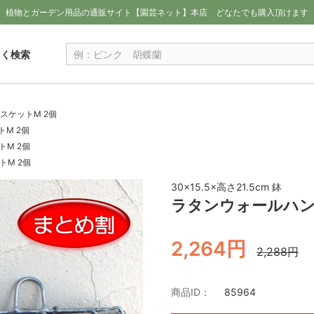
植物とガーデン用品の通販サイト【園芸ネット】本店
どなたでも購入頂けます
しく検索
スケットM 2個
M 2個
M 2個
M 2個
30×15.5×高さ21.5cm 鉢
ラタンウォールハン
2,264円
2,288円
商品ID：
85964