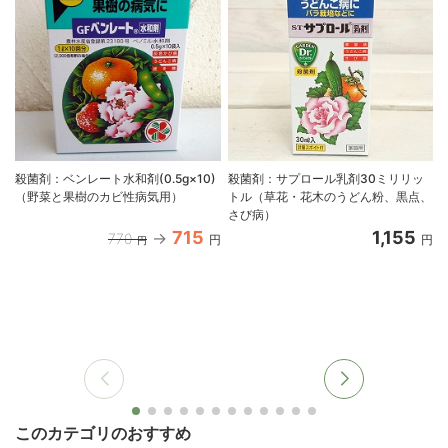
殺菌剤：ベンレート水和剤(0.5g×10)
殺菌剤：サプロール乳剤30ミリリッ
（野菜と果樹のカビ性病気用）
トル（草花・花木のうどん粉、黒点、
さび病）
715
1,155
770
円
円
円
このカテゴリのおすすめ