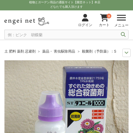
植物とガーデン用品の通販サイト【園芸ネット】本店
どなたでも購入頂けます
0
ログイン
カート
メニュー
土 肥料 薬剤 忌避剤
薬品・ 害虫駆除用品
殺菌剤（予防薬）：STダコニー
季節の特集
野菜に使える殺虫剤・殺菌剤
殺菌剤（予防薬）：STダコニー
11月中下旬予約
グッズ・資材
殺菌剤（予防薬）：STダコニール1000 
12月上中旬予約
グッズ・資材
殺菌剤（予防薬）：STダコニール1000 