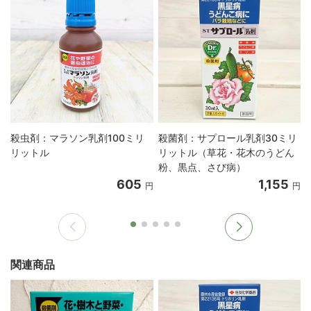
殺虫剤：マラソン乳剤100ミリ
殺菌剤：サプロール乳剤30ミリ
リットル
リットル（草花・花木のうどん
粉、黒点、さび病）
605
1,155
円
円
関連商品