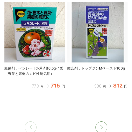
殺菌剤：ベンレート水和剤(0.5g×10)
癒合剤：トップジンMペースト100g
（野菜と果樹のカビ性病気用）
715
812
770
990
円
円
円
円