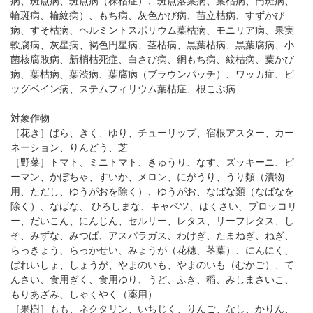
病、斑点病、斑点病（株枯症）、斑点落葉病、葉枯病、円斑病、
輪斑病、輪紋病）、もち病、灰色かび病、苗立枯病、すずかび
病、すそ枯病、ヘルミントスポリウム葉枯病、モニリア病、果実
軟腐病、灰星病、褐色円星病、茎枯病、黒葉枯病、黒葉腐病、小
菌核腐敗病、新梢枯死症、白さび病、網もち病、紋枯病、葉かび
病、葉枯病、葉渋病、葉腐病（ブラウンパッチ）、ワッカ症、ビ
ッグベイン病、ステムフィリウム葉枯症、根こぶ病
対象作物
［花き］ばら、きく、ゆり、チューリップ、宿根アスター、カー
ネーション、りんどう、芝
［野菜］トマト、ミニトマト、きゅうり、なす、ズッキーニ、ピ
ーマン、かぼちゃ、すいか、メロン、にがうり、うり類（漬物
用、ただし、ゆうがおを除く）、ゆうがお、なばな類（なばなを
除く）、なばな、 ひろしまな、キャベツ、はくさい、ブロッコリ
ー、だいこん、にんじん、セルリー、レタス、リーフレタス、し
そ、みずな、みつば、アスパラガス、わけぎ、たまねぎ、ねぎ、
らっきょう、らっかせい、みょうが（花穂、茎葉）、にんにく、
ばれいしょ、しょうが、やまのいも、やまのいも（むかご）、て
んさい、食用ぎく、食用ゆり、うど、ふき、稲、みしまさいこ、
もりあざみ、しゃくやく（薬用）
［果樹］もも、ネクタリン、いちじく、りんご、なし、かりん、