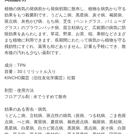
植物の病気の発病前から発病初期に散布し、植物を病気から守る
効果をもつ殺菌剤です。うどんこ病、黒星病、炭そ病、褐斑病、
斑点病、灰色かび病、もち病、芝生（ベントグラス、バミューダ
グラス）のブラウンパッチ病、苗立枯病など、広範囲の病気に防
除効果をあらわします。草花、野菜、お茶、稲、果樹などさまざ
まな植物に利用できます。長期間にわたって病気から植物を守る
残効性にすぐれ、薬害も殆どありません。計量も手軽にでき、散
布後の汚れも少ない薬剤です。
成分：TPN
容量：30ミリリットル入り
KINCHO園芸（旧住友化学園芸）社製
剤型・使用方法
フロアブル剤 : 水でうすめて散布
効果のある害虫・病気
うどんこ病、立枯病、斑点性の病気（疫病、つる枯病、ごま色斑
点病、べと病、黄斑病、夏疫病、褐色斑点病、褐斑病、黒枯病、
黒星病、白星病、白カビ斑点病、黒斑病、黒点病、炭そ病、白斑