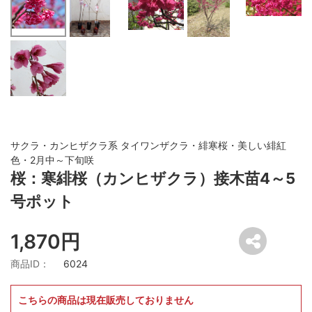
サクラ・カンヒザクラ系 タイワンザクラ・緋寒桜・美しい緋紅
色・2月中～下旬咲
桜：寒緋桜（カンヒザクラ）接木苗4～5
号ポット
1,870円
商品ID：
6024
こちらの商品は現在販売しておりません