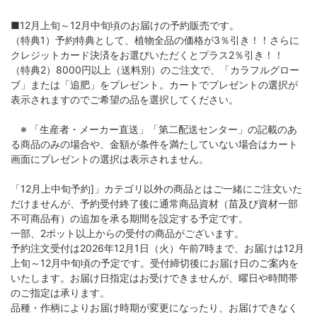
■12月上旬～12月中旬頃のお届けの予約販売です。
（特典1）予約特典として、植物全品の価格が3％引き！！さらに
クレジットカード決済をお選びいただくとプラス2％引き！！
（特典2）8000円以上（送料別）のご注文で、「カラフルグロー
ブ」または「追肥」をプレゼント。カートでプレゼントの選択が
表示されますのでご希望の品を選択してください。
※ 「生産者・メーカー直送」「第二配送センター」の記載のあ
る商品のみの場合や、金額が条件を満たしていない場合はカート
画面にプレゼントの選択は表示されません。
「12月上中旬予約]」カテゴリ以外の商品とはご一緒にご注文いた
だけませんが、予約受付終了後に通常商品資材（苗及び資材一部
不可商品有）の追加を承る期間を設定する予定です。
一部、2ポット以上からの受付の商品がございます。
予約注文受付は2026年12月1日（火）午前7時まで、お届けは12月
上旬～12月中旬頃の予定です。受付締切後にお届け日のご案内を
いたします。お届け日指定はお受けできませんが、曜日や時間帯
のご指定は承ります。
品種・作柄によりお届け時期が変更になったり、お届けできなく