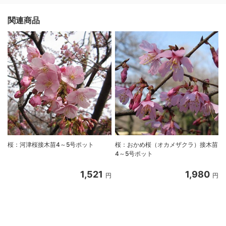
関連商品
桜：河津桜接木苗4～5号ポット
桜：おかめ桜（オカメザクラ）接木苗
4～5号ポット
1,521
1,980
円
円