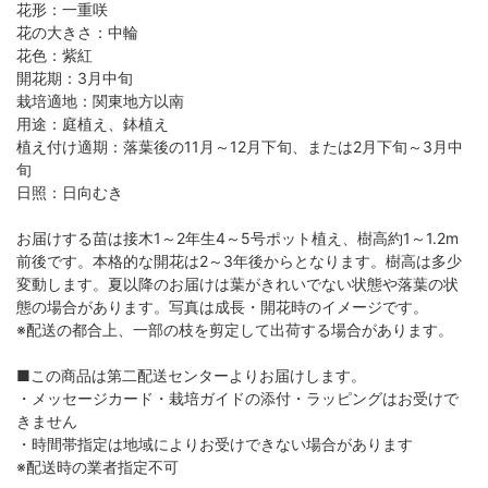
花形：一重咲
花の大きさ：中輪
花色：紫紅
開花期：3月中旬
栽培適地：関東地方以南
用途：庭植え、鉢植え
植え付け適期：落葉後の11月～12月下旬、または2月下旬～3月中
旬
日照：日向むき
お届けする苗は接木1～2年生4～5号ポット植え、樹高約1～1.2m
前後です。本格的な開花は2～3年後からとなります。樹高は多少
変動します。夏以降のお届けは葉がきれいでない状態や落葉の状
態の場合があります。写真は成長・開花時のイメージです。
※配送の都合上、一部の枝を剪定して出荷する場合があります。
■この商品は第二配送センターよりお届けします。
・メッセージカード・栽培ガイドの添付・ラッピングはお受けで
きません
・時間帯指定は地域によりお受けできない場合があります
※配送時の業者指定不可