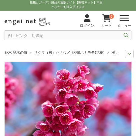
植物とガーデン用品の通販サイト【園芸ネット】本店
どなたでも購入頂けます
0
ログイン
カート
メニュー
花木 庭木の苗
サクラ（桜）ハナウメ(花梅)ハナモモ(花桃)
桜：寒緋桜（
12月上中旬予約
苗 花木・果樹
桜：寒緋桜（カンヒザクラ）接木苗4～
おすすめ植物
花木庭木・サクラ（桜）
桜：寒緋桜（カンヒザクラ）接木