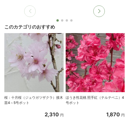
このカテゴリのおすすめ
桜：十月桜（ジュウガツザクラ）接木
ほうき性花桃 照手紅（テルテベニ）4
苗4～5号ポット
号ポット
2,310
1,870
円
円