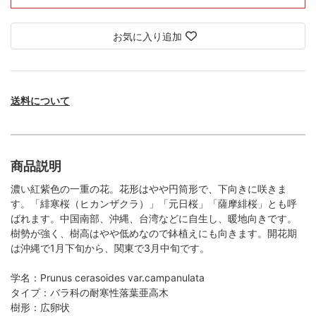
お気に入り追加
送料について
商品説明
濃い紅紫色の一重の花。花形はやや円筒形で、下向きに咲きま
す。「緋寒桜（ヒカンザクラ）」「元日桜」「薩摩緋桜」とも呼
ばれます。中国南部、沖縄、台湾などに自生し、暖地向きです。
樹勢が強く、樹高はやや低めなので鉢植えにも向きます。開花期
は沖縄で1月下旬から、関東で3月中旬です。
学名：Prunus cerasoides var.campanulata
タイプ：バラ科の耐寒性落葉亜高木
樹形：広卵状