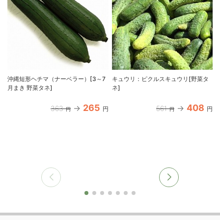
沖縄短形ヘチマ（ナーベラー）[3～7
キュウリ：ピクルスキュウリ[野菜タ
月まき 野菜タネ]
ネ]
265
408
363
561
円
円
円
円