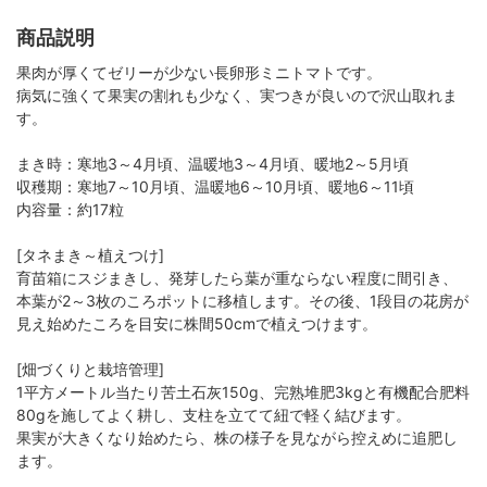
商品説明
果肉が厚くてゼリーが少ない長卵形ミニトマトです。
病気に強くて果実の割れも少なく、実つきが良いので沢山取れま
す。
まき時：寒地3～4月頃、温暖地3～4月頃、暖地2～5月頃
収穫期：寒地7～10月頃、温暖地6～10月頃、暖地6～11頃
内容量：約17粒
[タネまき～植えつけ]
育苗箱にスジまきし、発芽したら葉が重ならない程度に間引き、
本葉が2～3枚のころポットに移植します。その後、1段目の花房が
見え始めたころを目安に株間50cmで植えつけます。
[畑づくりと栽培管理]
1平方メートル当たり苦土石灰150g、完熟堆肥3kgと有機配合肥料
80gを施してよく耕し、支柱を立てて紐で軽く結びます。
果実が大きくなり始めたら、株の様子を見ながら控えめに追肥し
ます。