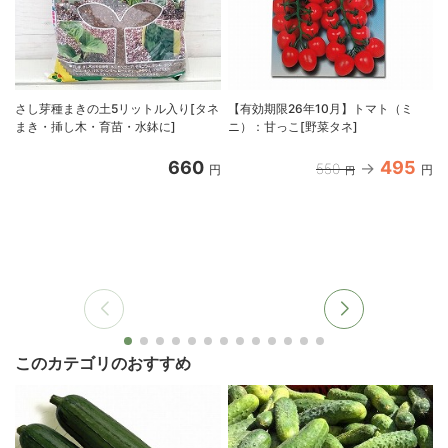
さし芽種まきの土5リットル入り[タネ
【有効期限26年10月】トマト（ミ
まき・挿し木・育苗・水鉢に]
ニ）：甘っこ[野菜タネ]
660
495
550
円
円
円
このカテゴリのおすすめ