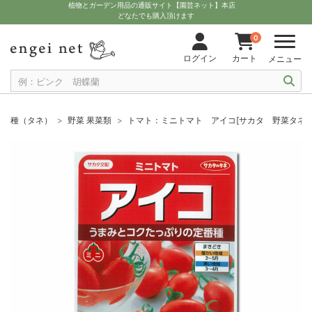
植物とガーデン用品の通販サイト【園芸ネット】本店
どなたでも購入頂けます
0
ログイン
カート
メニュー
種（タネ）
野菜 果菜類
トマト：ミニトマト アイコ[サカタ 野菜タネ]