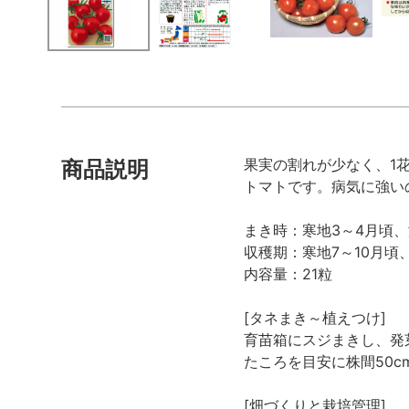
果実の割れが少なく、1
商品説明
トマトです。病気に強い
まき時：寒地3～4月頃、
収穫期：寒地7～10月頃、
内容量：21粒
[タネまき～植えつけ]
育苗箱にスジまきし、発
たころを目安に株間50c
[畑づくりと栽培管理]