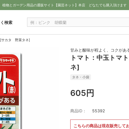
植物とガーデン用品の通販サイト【園芸ネット】本店
どなたでも購入頂けます
しく検索
[サカタ 野菜タネ]
甘みと酸味が程よく、コクがある
トマト：中玉トマト
ネ]
タネ・小袋
605円
商品ID：
55392
こちらの商品は現在販売して