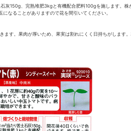
石灰150g、完熟堆肥3kgと有機配合肥料100gを施します
玉になることがありますので花を間引いてください。
づきます。果肉が厚いため、果実は割れにくく日持ちがします