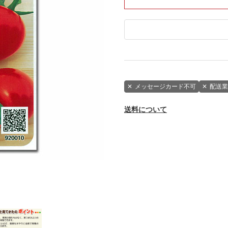
✕
メッセージカード不可
✕
配送業
送料について