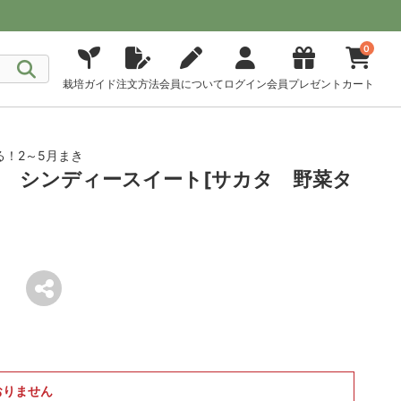
0
栽培ガイド
注文方法
会員について
ログイン
会員プレゼント
カート
！2～5月まき
 シンディースイート[サカタ 野菜タ
おりません