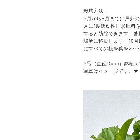
栽培方法：
5月から9月までは戸外
月に1度緩効性固形肥料
すると防除できます。盛
場所に移動します。10
にすべての枝を葉を2～
5号（直径15cm）鉢
写真はイメージです。★