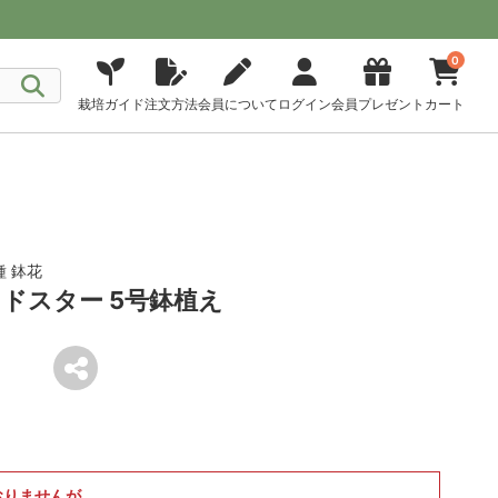
0
栽培ガイド
注文方法
会員について
ログイン
会員プレゼント
カート
 鉢花
ドスター 5号鉢植え
おりませんが、