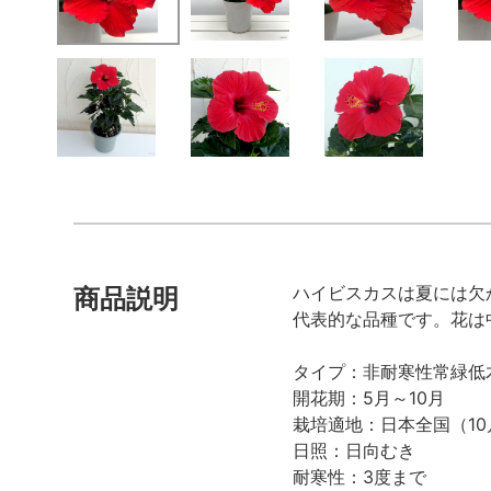
ハイビスカスは夏には欠
商品説明
代表的な品種です。花は
タイプ：非耐寒性常緑低
開花期：5月～10月
栽培適地：日本全国（1
日照：日向むき
耐寒性：3度まで