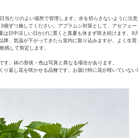
の日当たりのよい場所で管理します。水を切らさないように注意
を3個ずつ施してください。アブラムシ対策として、アセフェ
夏は日中涼しい日かげに置くと真夏も休まず咲き続けます。9
月以降、気温が下がってきたら室内に取り込みますが、よく生
3枚残して剪定します。
植えです。鉢の形状・色は写真と異なる場合があります。
くり返し花を咲かせる品種です。お届け時に花が咲いていない