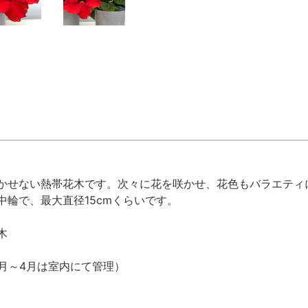
かせない熱帯花木です。次々に花を咲かせ、花色もバラエティ
中輪で、最大直径15cmくらいです。
木
0月～4月は室内にて管理）