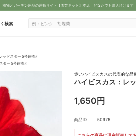
植物とガーデン用品の通販サイト【園芸ネット】本店
どなたでも購入頂けます
しく検索
レッドスター 5号鉢植え
スター 5号鉢植え
赤いハイビスカスの代表的な品種
ハイビスカス：レッ
1,650円
商品ID：
50976
こちらの商品は現在販売して