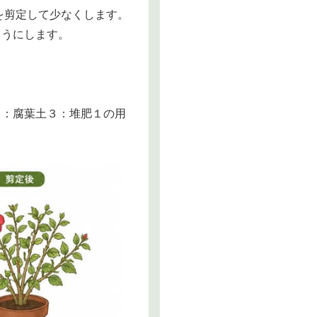
を剪定して少なくします。
ようにします。
６：腐葉土３：堆肥１の用