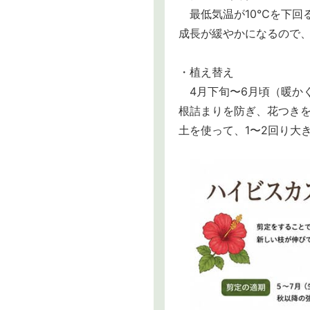
最低気温が10℃を下回
成長が緩やかになるので
・植え替え
4月下旬〜6月頃（暖か
根詰まりを防ぎ、花つき
土を使って、1〜2回り大