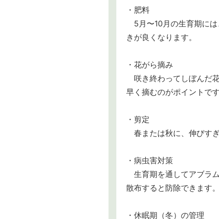
・肥料
5月〜10月の生育期には
きが良くなります。
・花がら摘み
咲き終わってしぼんだ花
早く摘むのがポイントで
・剪定
春または秋に、伸びすぎ
・病虫害対策
生育期を通してアブラム
散布すると防除できます
・休眠期（冬）の管理