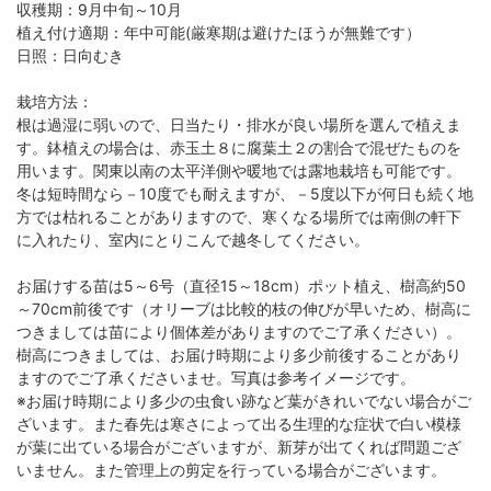
収穫期：9月中旬～10月
植え付け適期：年中可能(厳寒期は避けたほうが無難です）
日照：日向むき
栽培方法：
根は過湿に弱いので、日当たり・排水が良い場所を選んで植えま
す。鉢植えの場合は、赤玉土８に腐葉土２の割合で混ぜたものを
用います。関東以南の太平洋側や暖地では露地栽培も可能です。
冬は短時間なら－10度でも耐えますが、－5度以下が何日も続く地
方では枯れることがありますので、寒くなる場所では南側の軒下
に入れたり、室内にとりこんで越冬してください。
お届けする苗は5～6号（直径15～18cm）ポット植え、樹高約50
～70cm前後です（オリーブは比較的枝の伸びが早いため、樹高に
つきましては苗により個体差がありますのでご了承ください）。
樹高につきましては、お届け時期により多少前後することがあり
ますのでご了承くださいませ。写真は参考イメージです。
※お届け時期により多少の虫食い跡など葉がきれいでない場合がご
ざいます。また春先は寒さによって出る生理的な症状で白い模様
が葉に出ている場合がございますが、新芽が出てくれば問題ござ
いません。また管理上の剪定を行っている場合がございます。