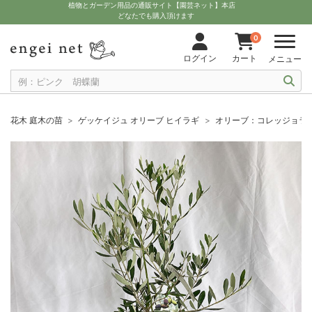
植物とガーデン用品の通販サイト【園芸ネット】本店
どなたでも購入頂けます
0
ログイン
カート
メニュー
花木 庭木の苗
ゲッケイジュ オリーブ ヒイラギ
オリーブ：コレッジョラ5