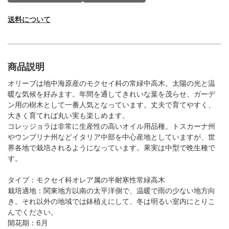
送料について
商品説明
オリーブは地中海原産のモクセイ科の常緑中高木。太陽の光と温
暖な気候を好みます。年間を通してきれいな葉を茂らせ、ガーデ
ン用の樹木として一番人気となっています。丈夫で育てやすく、
大きく育てれば丸い実も楽しめます。
コレッジョラは非常に生産性の高いオイル用品種。トスカーナ州
やウンブリナ州などイタリア中部を中心産地としていますが、世
界各地で栽培されるようになっています。果実は中型で晩生種で
す。
タイプ：モクセイ科オレア属の半耐寒性常緑高木
栽培適地：関東地方以南の太平洋側で、温暖で雨の少ない地方向
き。それ以外の地域では鉢植えにして、冬は明るい室内にとりこ
んでください。
開花期：6月