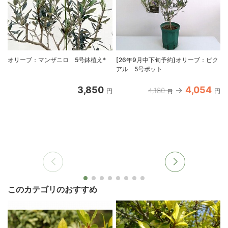
オリーブ：マンザニロ 5号鉢植え*
[26年9月中下旬予約]オリーブ：ピク
アル 5号ポット
3,850
4,054
4,180
円
円
円
このカテゴリのおすすめ