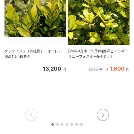
ゲッケイジュ（月桂樹）：オーレア
[26年9月中下旬予約]西洋ヒイラギ：
樹高1.5m根巻き
サニーフォスター5号ポット
13,200
1,600
1,650
円
円
円