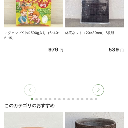
マグァンプK中粒500g入り（6-40-
鉢底ネット（20×30cm）5枚組
6-15）
979
539
円
円
このカテゴリのおすすめ