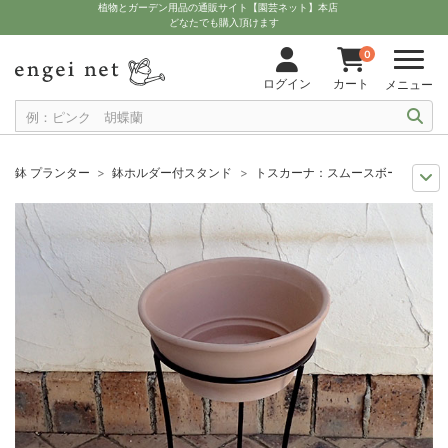
植物とガーデン用品の通販サイト【園芸ネット】本店
どなたでも購入頂けます
0
ログイン
カート
メニュー
鉢 プランター
鉢ホルダー付スタンド
トスカーナ：スムースボールホワイト
人気のシリーズ
ツール Bells More（ベルツモア）
トスカーナ：スムース
11月中下旬予約
グッズ・資材
トスカーナ：スムースボールホワイト27cm
12月上中旬予約
グッズ・資材
トスカーナ：スムースボールホワイト27cm