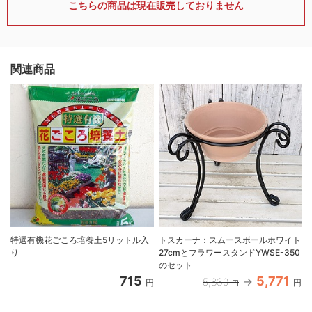
こちらの商品は現在販売しておりません
関連商品
特選有機花ごころ培養土5リットル入
トスカーナ：スムースボールホワイト
り
27cmとフラワースタンドYWSE-350
のセット
715
5,771
5,830
円
円
円