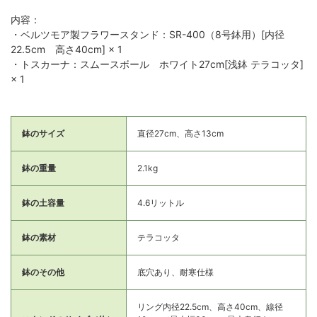
内容：
・ベルツモア製フラワースタンド：SR-400（8号鉢用）[内径
22.5cm 高さ40cm] × 1
・トスカーナ：スムースボール ホワイト27cm[浅鉢 テラコッタ]
× 1
鉢のサイズ
直径27cm、高さ13cm
鉢の重量
2.1kg
鉢の土容量
4.6リットル
鉢の素材
テラコッタ
鉢のその他
底穴あり、耐寒仕様
リング内径22.5cm、高さ40cm、線径