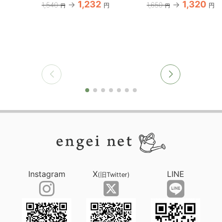
1,232
1,320
1,540
1,650
円
円
円
円
Instagram
X
LINE
(旧Twitter)