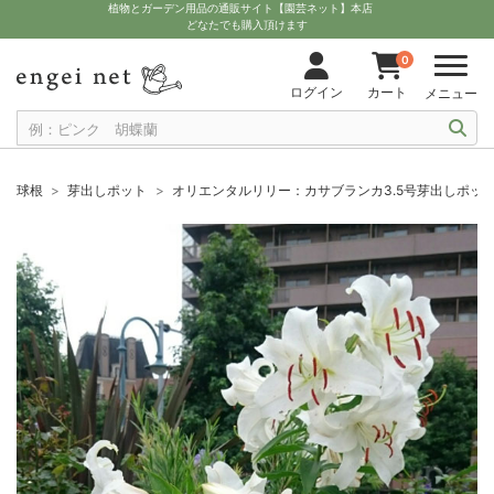
植物とガーデン用品の通販サイト【園芸ネット】本店
どなたでも購入頂けます
0
ログイン
カート
メニュー
球根
芽出しポット
オリエンタルリリー：カサブランカ3.5号芽出しポッ