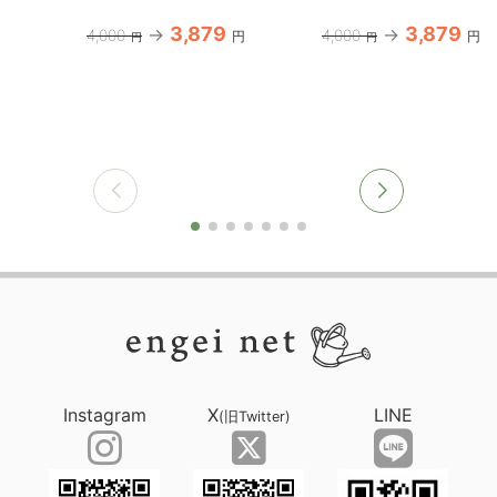
3,879
3,879
4,000
4,000
円
円
円
円
Instagram
X
LINE
(旧Twitter)