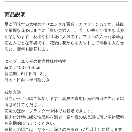
商品説明
夏に開花する大輪のオリエンタル百合・カサブランカです。純白
で華麗な花姿はまさに「白い貴婦人」。芳しい香りと優美な花姿
が楽しめます。花壇や切り花に人気です。フリルの入った豪華な
花とみごとな草姿です。花後は花がらをカットして球根を太らせ
ると、翌年も開花します。
タイプ：ユリ科の耐寒性球根植物
草丈：100～150cm
開花期：6月下旬～8月
日照：日向～半日陰むき
栽培方法：
日向から半日陰で栽培します。真夏の直射日光や西日の当たる場
所は避けてください。
花壇のほか、プランターや鉢でも栽培できます。
植え付け時に緩効性肥料を混ぜ、春〜夏の成長期に薄い液体肥料
を定期的に与えてください。
鉢植えの場合は、なるべく深さのある鉢（7号以上）に植えます。