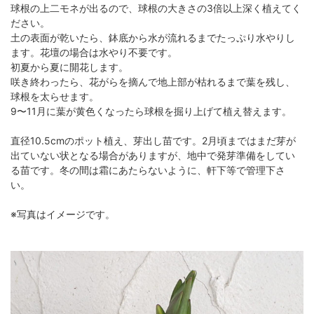
球根の上二モネが出るので、球根の大きさの3倍以上深く植えてく
ださい。
土の表面が乾いたら、鉢底から水が流れるまでたっぷり水やりし
ます。花壇の場合は水やり不要です。
初夏から夏に開花します。
咲き終わったら、花がらを摘んで地上部が枯れるまで葉を残し、
球根を太らせます。
9〜11月に葉が黄色くなったら球根を掘り上げて植え替えます。
直径10.5cmのポット植え、芽出し苗です。2月頃まではまだ芽が
出ていない状となる場合がありますが、地中で発芽準備をしてい
る苗です。冬の間は霜にあたらないように、軒下等で管理下さ
い。
※写真はイメージです。