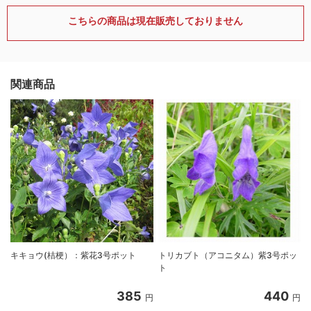
こちらの商品は現在販売しておりません
関連商品
キキョウ(桔梗）：紫花3号ポット
トリカブト（アコニタム）紫3号ポッ
ト
385
440
円
円