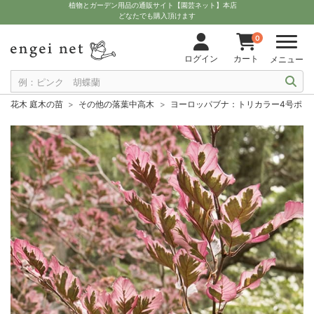
植物とガーデン用品の通販サイト【園芸ネット】本店
どなたでも購入頂けます
0
ログイン
カート
メニュー
花木 庭木の苗
その他の落葉中高木
ヨーロッパブナ：トリカラー4号ポッ