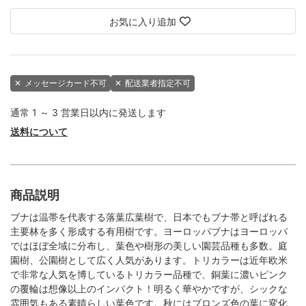
お気に入り追加
✕
メッセージカード不可
✕
配送業者指定不可
通常 1 ～ 3 営業日以内に発送します
送料について
商品説明
ブナは温帯を代表する落葉広葉樹で、日本でもブナ帯と呼ばれる
主要林を多く形成する有用樹です。ヨーロッパブナはヨーロッパ
ではほぼ全域に分布し、葉色や樹形の美しい園芸品種も多数。庭
園樹、公園樹として広く人気があります。トリカラーは近年欧米
で非常な人気を博しているトリカラー品種で、銅葉に濃いピンク
の覆輪は想像以上のインパクト！明るく華やかですが、シックな
雰囲気もある素晴らしい葉色です。秋にはブロンズ色の葉に変化