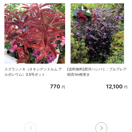
スズランノキ（オキシデンドルム ア
[送料無料]西洋ハシバミ：プルプレア
ルボレウム）3.5号ポット
樹高1m根巻き
770
12,100
円
円