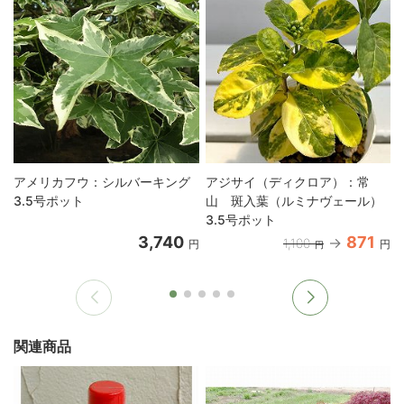
アメリカフウ：シルバーキング
アジサイ（ディクロア）：常
3.5号ポット
山 斑入葉（ルミナヴェール）
3.5号ポット
3,740
871
1,100
円
円
円
関連商品