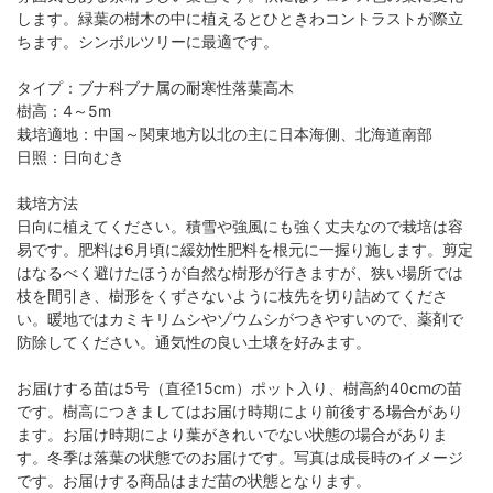
します。緑葉の樹木の中に植えるとひときわコントラストが際立
ちます。シンボルツリーに最適です。
タイプ：ブナ科ブナ属の耐寒性落葉高木
樹高：4～5m
栽培適地：中国～関東地方以北の主に日本海側、北海道南部
日照：日向むき
栽培方法
日向に植えてください。積雪や強風にも強く丈夫なので栽培は容
易です。肥料は6月頃に緩効性肥料を根元に一握り施します。剪定
はなるべく避けたほうが自然な樹形が行きますが、狭い場所では
枝を間引き、樹形をくずさないように枝先を切り詰めてくださ
い。暖地ではカミキリムシやゾウムシがつきやすいので、薬剤で
防除してください。通気性の良い土壌を好みます。
お届けする苗は5号（直径15cm）ポット入り、樹高約40cmの苗
です。樹高につきましてはお届け時期により前後する場合があり
ます。お届け時期により葉がきれいでない状態の場合がありま
す。冬季は落葉の状態でのお届けです。写真は成長時のイメージ
です。お届けする商品はまだ苗の状態となります。