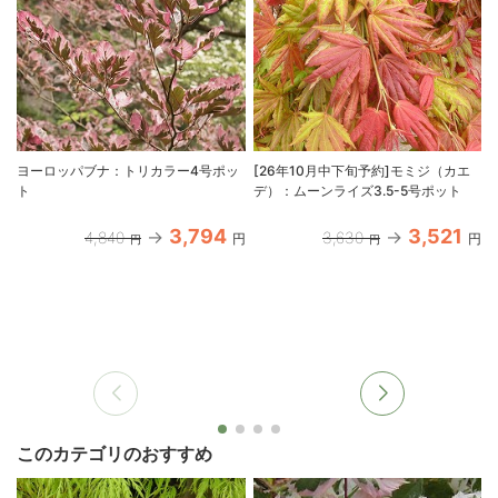
ヨーロッパブナ：トリカラー4号ポッ
[26年10月中下旬予約]モミジ（カエ
ト
デ）：ムーンライズ3.5-5号ポット
3,794
3,521
4,840
3,630
円
円
円
円
このカテゴリのおすすめ