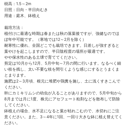
樹高：1.5～2m
日照：日向・半日向むき
用途：庭木、鉢植え
栽培方法：
植付けに最適な時期は春または秋の落葉後ですが、強健なのでほ
ぼ年中可能です。（寒地では12～2月を除く）
耐寒性に優れ、全国どこでも栽培できます。日差しが強すぎると
葉やけを起こしますので、半日陰程度の場所が最適です。
やや保水性のある土壌で育ててください。
剪定は10月から12月、5月中旬～7月の間に行います。なるべく細
い枝を残し、太い不要な枝を間引くような感じにするとうまくま
とまります。
施肥は2～3月頃、根元に堆肥や鶏糞を施し、土に浅くすきこんで
ください。
幹にカミキリムシの幼虫が入ることがありますので、5月中旬から
8月までは月に1度、株元にアセフェート粒剤などを散布して防除
してください。
鉢植えの場合、水不足になると葉が枯れこむので、水切れにご注
意ください。また、3～4年に1回、一回り大きな鉢に植え替えてく
ださい。