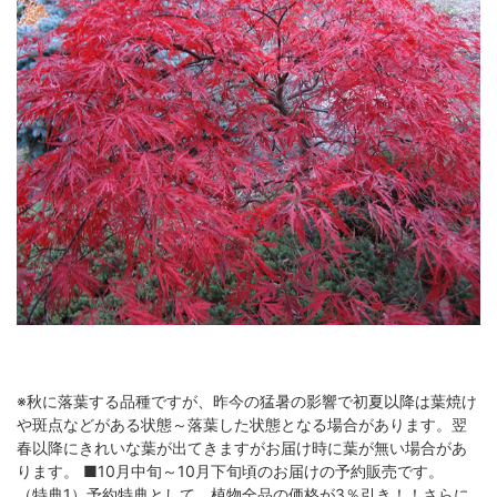
※秋に落葉する品種ですが、昨今の猛暑の影響で初夏以降は葉焼け
や斑点などがある状態～落葉した状態となる場合があります。翌
春以降にきれいな葉が出てきますがお届け時に葉が無い場合があ
ります。 ■10月中旬～10月下旬頃のお届けの予約販売です。
（特典1）予約特典として、植物全品の価格が3％引き！！さらに