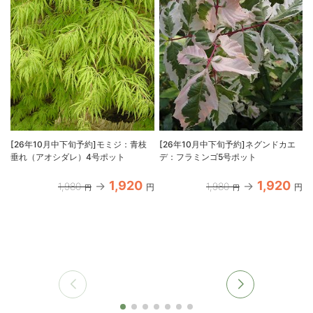
[26年10月中下旬予約]モミジ：青枝
[26年10月中下旬予約]ネグンドカエ
垂れ（アオシダレ）4号ポット
デ：フラミンゴ5号ポット
1,920
1,920
1,980
1,980
円
円
円
円