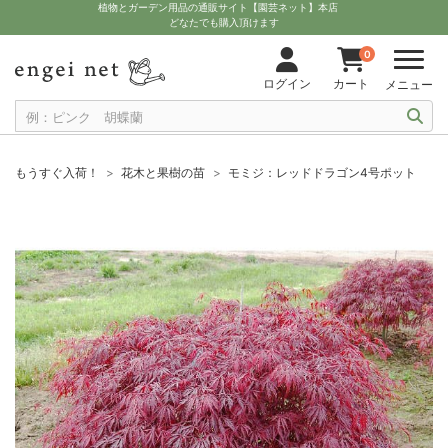
植物とガーデン用品の通販サイト【園芸ネット】本店
どなたでも購入頂けます
0
ログイン
カート
メニュー
もうすぐ入荷！
花木と果樹の苗
モミジ：レッドドラゴン4号ポット