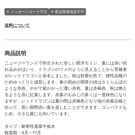
✕
メッセージカード不可
✕
配送業者指定不可
送料について
商品説明
ニュージーランドで作出された珍しい西洋モミジ。葉には深い切
れ込みがはいり、ドラゴンのツメのように見えることから育種者
がレッドドラゴンと命名しました。枝は枝垂れ性で、矮性品種の
ためゆっくりと成長します。春の初めの萌芽の頃はさくらんぼの
ような赤色、やがて紫ががった濃い赤色、夏は赤褐色、秋は燃え
るような赤に紅葉します。赤葉のもみじの多くは一度緑色になり
ますが、レッドドラゴンは夏の間は赤褐色となり他の赤葉品種と
比べて、長い期間赤い葉を楽しむことができます。コンパクトな
ため、小さな庭にも向いています。
タイプ：耐寒性落葉中低木
観賞期：4月～11月