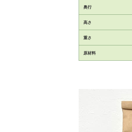
奥行
高さ
重さ
原材料