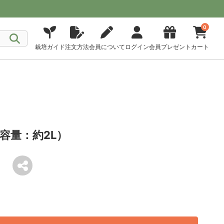
0
栽培ガイド
注文方法
会員について
ログイン
会員プレゼント
カート
容量：約2L）