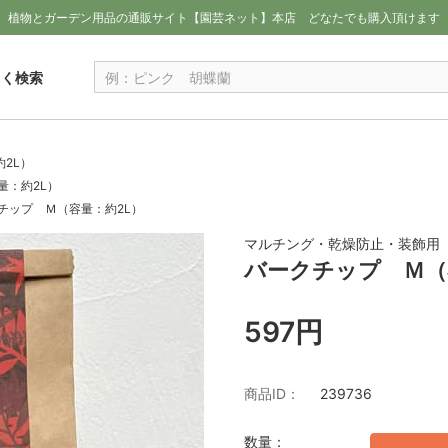
植物とガーデン用品の通販サイト【園芸ネット】本店
どなたでも購入頂けます
しく検索
2L）
量：約2L）
チップ Ｍ（容量：約2L）
マルチング・乾燥防止・装飾用
バークチップ Ｍ（
597円
商品ID：
239736
数量：