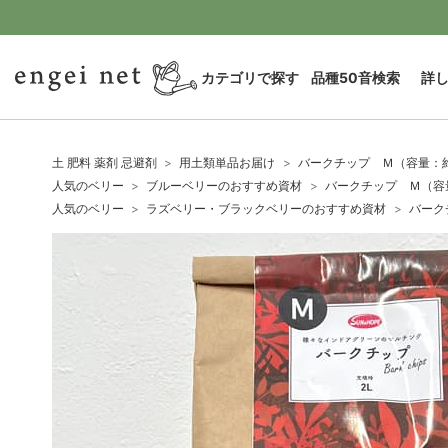
カテゴリで探す
品種50音検索
詳
土 肥料 薬剤 忌避剤
用土類単品お届け
バークチップ Ｍ（容量：約
人気のベリー
ブルーベリーのおすすめ資材
バークチップ Ｍ（容
人気のベリー
ラズベリー・ブラックベリーのおすすめ資材
バーク