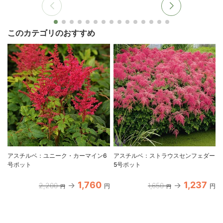
このカテゴリのおすすめ
アスチルベ：ユニーク・カーマイン6
アスチルベ：ストラウスセンフェダー
号ポット
5号ポット
1,760
1,237
2,200
1,650
円
円
円
円