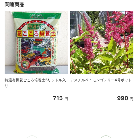
関連商品
特選有機花ごころ培養土5リットル入
アスチルベ：モンゴメリー4号ポット
り
715
990
円
円