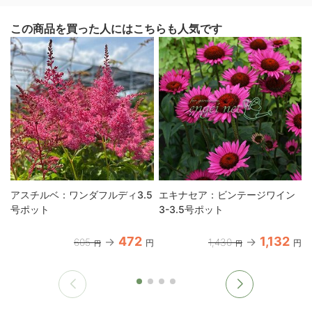
この商品を買った人にはこちらも人気です
アスチルベ：ワンダフルディ3.5
エキナセア：ビンテージワイン
号ポット
3-3.5号ポット
472
1,132
605
1,430
円
円
円
円