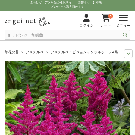
植物とガーデン用品の通販サイト【園芸ネット】本店
どなたでも購入頂けます
0
ログイン
カート
メニュー
草花の苗
アスチルベ
アスチルベ：ビジョンインボルケーノ4号ポット
セール
草花 ハーブ・野菜苗
アスチルベ：ビジョンインボルケーノ4号ポ