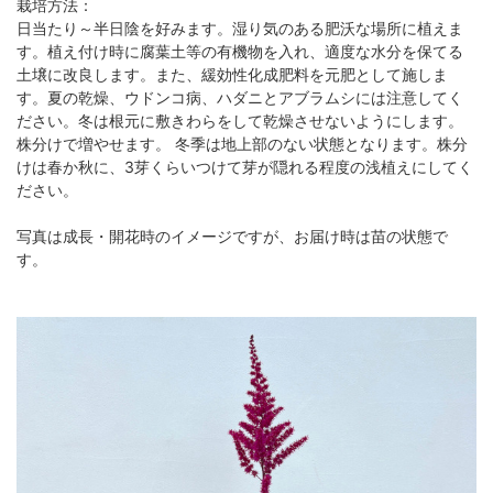
栽培方法：
日当たり～半日陰を好みます。湿り気のある肥沃な場所に植えま
す。植え付け時に腐葉土等の有機物を入れ、適度な水分を保てる
土壌に改良します。また、緩効性化成肥料を元肥として施しま
す。夏の乾燥、ウドンコ病、ハダニとアブラムシには注意してく
ださい。冬は根元に敷きわらをして乾燥させないようにします。
株分けで増やせます。 冬季は地上部のない状態となります。株分
けは春か秋に、3芽くらいつけて芽が隠れる程度の浅植えにしてく
ださい。
写真は成長・開花時のイメージですが、お届け時は苗の状態で
す。