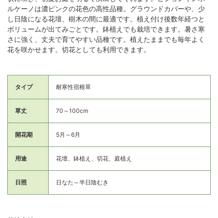
ルケーノは濃ピンクの花色の高性品種。グラウンドカバーや、少
し日陰になる花壇、樹木の間に最適です。植え付け後数年経つと
ボリュームが出てみごとです。鉢植えでも栽培できます。暑さ寒
さに強く、丈夫で育てやすい品種です。植えたままでも毎年よく
花を咲かせます。切花としても利用できます。
タイプ
耐寒性宿根草
草丈
70～100cm
開花期
5月～6月
用途
花壇、鉢植え、切花、庭植え
日照
日なた～半日陰むき