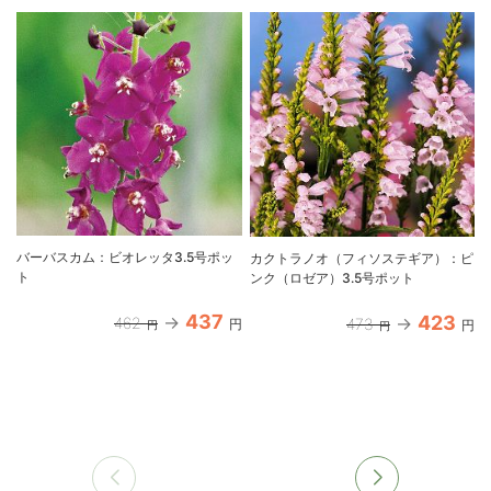
バーバスカム：ビオレッタ3.5号ポッ
カクトラノオ（フィソステギア）：ピ
ト
ンク（ロゼア）3.5号ポット
437
423
462
473
円
円
円
円