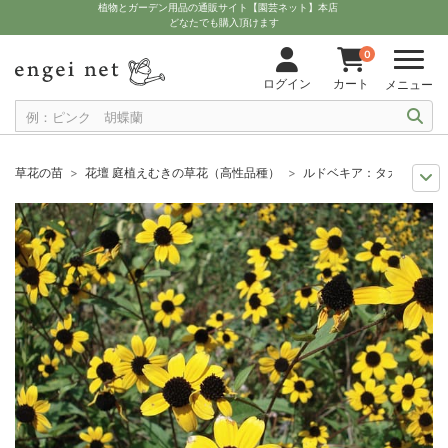
植物とガーデン用品の通販サイト【園芸ネット】本店
どなたでも購入頂けます
0
ログイン
カート
メニュー
草花の苗
花壇 庭植えむきの草花（高性品種）
ルドベキア：タカオ3-3.
夏の園芸
季節を彩る夏の草花
ルドベキア：タカオ3-3.5号ポット2株セ