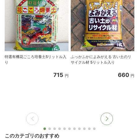
特選有機花ごころ培養土5リットル入
ふっかふかによみがえる 古い土のリ
り
サイクル材 5リットル入り
8
715
660
円
円
このカテゴリのおすすめ