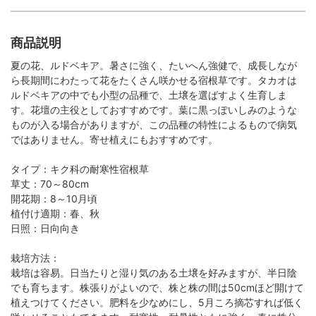
商品説明
夏の花、ルドベキア。暑さに強く、たいへん強健で、成長しなが
ら長期間にわたって花をたくさん咲かせる宿根草です。タカオは
ルドベキアの中でも小型の品種で、土壌を選ばすよく生育しま
す。花壇の主役としておすすめです。葉に黒っぽいしみのような
ものが入る場合がありますが、この品種の特性によるもので病気
ではありません。寄せ植えにもおすすめです。
タイプ：キク科の耐寒性宿根草
草丈：70～80cm
開花期：8～10月頃
植付け適期：春、秋
日照：日向向き
栽培方法：
栽培は容易。日当たりと湿り気のある土壌を好みますが、半日陰
でも育ちます。株張りがよいので、株と株の間は50cmほど開けて
植えつけてください。肥料を少なめにし、5月ころ摘芯すれば低く