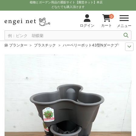
植物とガーデン用品の通販サイト【園芸ネット】本店
どなたでも購入頂けます
0
ログイン
カート
メニュー
鉢 プランター
プラスチック
ハーベリーポット43型Nダークブラウン3個
人気のベリー
ストロベリー（いちご）のおすすめ資材
ハーベリーポット