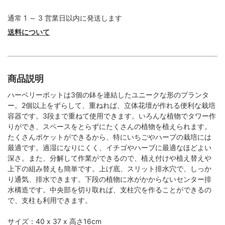
通常 1 ～ 3 営業日以内に発送します
送料について
商品説明
ハーベリーポットは3個の鉢を連結したユニークな形のプランタ
ー。2個以上をずらして、重ねれば、立体花壇が作れる便利な栽培
容器です。3段まで重ねて使用できます。いろんな植物でタワー作
りができ、スペースをとらずにたくさんの植物を植えられます。
たくさんポケットができるから、特にいちごやハーブの栽培には
最適です。過湿になりにくく、イチゴやハーブに最適なほどよい
深さ。また、分解して作業ができるので、植え付けや植え替えや
上下の組み替えも簡単です。上げ底、スリット排水穴で、しっか
り通気、排水できます。下段の植物に水がかからないセンター排
水構造です。中央部を切り取れば、支柱穴を作ることができるの
で、支柱も利用できます。
サイズ：40 x 37 x 高さ16cm