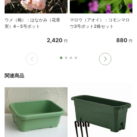
ウメ（梅）：はなかみ（花香
マロウ（アオイ）：コモンマロ
実）4～5号ポット
ウ3号ポット2株セット
2,420
880
円
円
関連商品