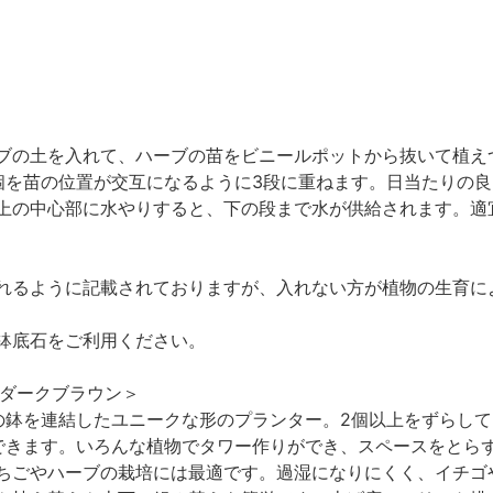
ブの土を入れて、ハーブの苗をビニールポットから抜いて植え
個を苗の位置が交互になるように3段に重ねます。日当たりの
上の中心部に水やりすると、下の段まで水が供給されます。適
れるように記載されておりますが、入れない方が植物の生育に
鉢底石をご利用ください。
型ダークブラウン＞
の鉢を連結したユニークな形のプランター。2個以上をずらし
できます。いろんな植物でタワー作りができ、スペースをとら
ちごやハーブの栽培には最適です。過湿になりにくく、イチゴ