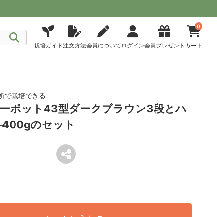
0
栽培ガイド
注文方法
会員について
ログイン
会員プレゼント
カート
所で栽培できる
ーポット43型ダークブラウン3段とハ
400gのセット