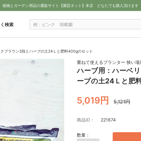
植物とガーデン用品の通販サイト【園芸ネット】本店
どなたでも購入頂けます
しく検索
クブラウン3段とハーブの土24Ｌと肥料400gのセット
重ねて使えるプランター 狭い場
ハーブ用：ハーベリ
ーブの土24Ｌと肥料
5,019円
5,121円
商品ID：
221674
数量：