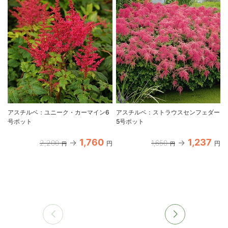
アスチルベ：ユニーク・カーマイン6
アスチルベ：ストラウスセンフェダー
号ポット
5号ポット
1,760
1,237
2,200
1,650
円
円
円
円