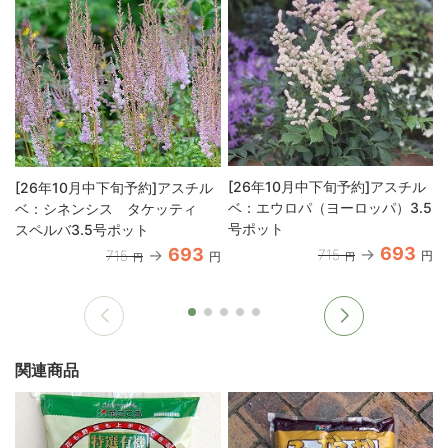
[26年10月中下旬予約]アスチル
[26年10月中下旬予約]アスチル
ベ：エウロパ（ヨーロッパ）3.5
ベ：シネンシス タケッティ
号ポット
スペルバ3.5号ポット
693
693
715
715
円
円
円
円
関連商品