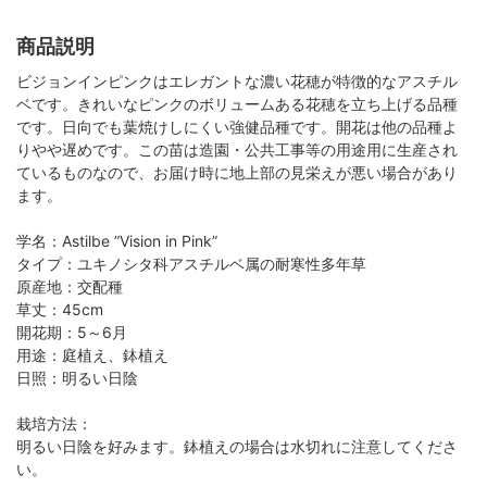
商品説明
ビジョンインピンクはエレガントな濃い花穂が特徴的なアスチル
ベです。きれいなピンクのボリュームある花穂を立ち上げる品種
です。日向でも葉焼けしにくい強健品種です。開花は他の品種よ
りやや遅めです。この苗は造園・公共工事等の用途用に生産され
ているものなので、お届け時に地上部の見栄えが悪い場合があり
ます。
学名：Astilbe ”Vision in Pink”
タイプ：ユキノシタ科アスチルベ属の耐寒性多年草
原産地：交配種
草丈：45cm
開花期：5～6月
用途：庭植え、鉢植え
日照：明るい日陰
栽培方法：
明るい日陰を好みます。鉢植えの場合は水切れに注意してくださ
い。