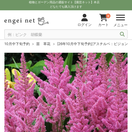
植物とガーデン用品の通販サイト【園芸ネット】本店
どなたでも購入頂けます
0
ログイン
カート
メニュー
10月中下旬予約
苗 草花
[26年10月中下旬予約]アスチルベ：ビジョンズ