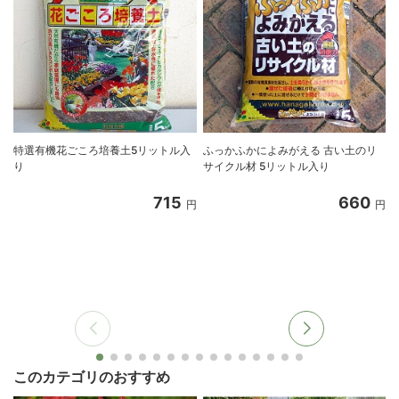
特選有機花ごころ培養土5リットル入
ふっかふかによみがえる 古い土のリ
り
サイクル材 5リットル入り
8
715
660
円
円
このカテゴリのおすすめ