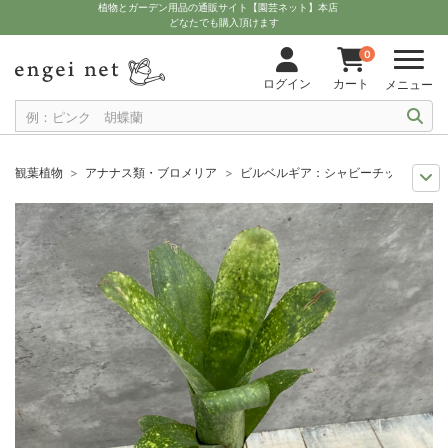
植物とガーデン用品の通販サイト【園芸ネット】本店
どなたでも購入頂けます
0
ログイン
カート
メニュー
観葉植物
アナナス類・ブロメリア
ビルベルギア：シャビーチック 3.5
観葉植物特集
室内で花を楽しむ『花観葉』
ビルベルギア：シャビーチック