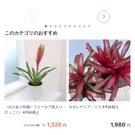
このカテゴリのおすすめ
（わけあり特価）フリーセア斑入り：
ネオレゲリア：リラ 4号鉢植え
江（ごう）4号鉢植え
1,320
1,980
2,200
円
円
円