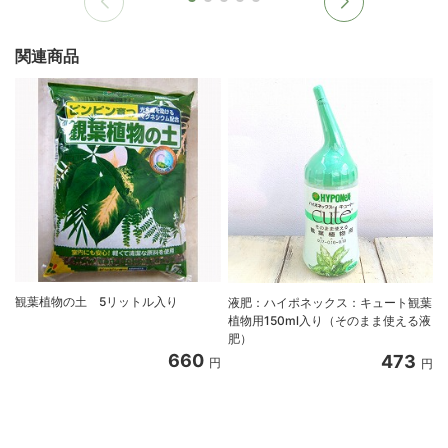
関連商品
観葉植物の土 5リットル入り
液肥：ハイポネックス：キュート観葉
植物用150ml入り（そのまま使える液
肥）
660
473
円
円