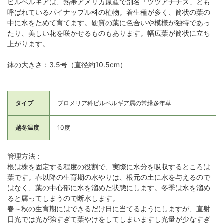
ビルベルギアは、熱帯アメリカ原産で別名「ツツアナナス」とも
呼ばれているパイナップル科の植物。着生種が多く、筒状の葉の
中に水をためて育てます。硬質の葉に色合いや模様が独特であっ
たり、美しい花を咲かせるものもあります。幅広葉が筒状に立ち
上がります。
鉢の大きさ：3.5号（直径約10.5cm）
タイプ
ブロメリア科ビルベルギア属の常緑多年草
越冬温度
10度
管理方法：
根は株を固定する程度の役割で、実際に水分を吸収するところは
葉です。春以降の生育期の水やりは、根元の土に水を与えるので
はなく、葉の中心部に水を溜めた状態にします。冬季は水を溜め
ると腐ってしまうので断水します。
春～秋の生育期にはできるだけ日に当てるようにしますが、直射
日光では光が強すぎて葉やけをしてしまいますし光量が少なすぎ