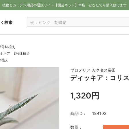
植物とガーデン用品の通販サイト【園芸ネット】本店
どなたでも購入頂けます
しく検索
3号鉢植え
ミネア 3号鉢植え
鉢植え
ブロメリア カクタス長田
ディッキア：コリス
1,320円
商品ID：
184102
数量：