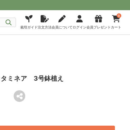
0
栽培ガイド
注文方法
会員について
ログイン
会員プレゼント
カート
タミネア 3号鉢植え