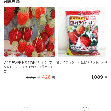
関連商品
[26年10月中下旬予約]イチゴ（一季
甘いイチゴをつくる土12リットル入り
なり）：にょほう（女峰）3号ポット
苗
426
1,089
440
円
円
円