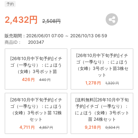
予約
2,432円
2,508円
販売期間：2026/06/01 07:00 ～ 2026/10/13 06:59
商品ID：
200347
[26年10月中下旬予約]イチ
[26年10月中下旬予約]イチ
ゴ（一季なり）：にょほう
ゴ（一季なり）：にょほう
（女峰）3号ポット苗3株セ
（女峰）3号ポット苗
ット
426
円
440
円
1,278
円
1,320
円
[26年10月中下旬予約]イチ
[送料無料][26年10月中下旬
ゴ（一季なり）：にょほう
予約]イチゴ（一季なり）：
（女峰）3号ポット苗 12株
にょほう（女峰）3号ポット
セット
苗 24株セット
4,711
9,218
円
4,857
円
9,504
円
円