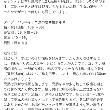
か」とともに営利栽培では2大品種と呼ばれ、店頭にも多く並びま
す。完熟させると糖度は12度にもなる甘い品種。生食のほか、ケ
ーキやデザートの飾りにも適しています。
タイプ：バラ科イチゴ属の耐寒性多年草
植え付け適期：10月～3月
結実期：5月下旬～6月
果重：10～14g
日照：日向向き
栽培方法：
日当たり、水はけのよい場所を好みます。たくさん収穫するに
は、1株あたりの土の量を十分にとることが大切です。コンテナ栽
培の場合は、一般的な65cm幅のプランターなら3株、鉢なら6号
（直径18cm）鉢以上に1株を目安にします。畑なら株の間は30cm
以上あけましょう。
元肥は鶏糞や堆肥を施します。元肥をやや多く施して収穫初期ま
でに株を大きく育てます。植え付けは中心の芽が土に埋まらない
高さに植えます。浅植え、深植えは禁物です。新しい葉4～5枚を
残して株元の枯れ葉などはすべて摘み取ります。冬は防寒の必要
はありませんが、北風が当たったり表土が凍るような寒い場所で
は防寒します。低温期は水管理に特に注意して、やや控えめに水