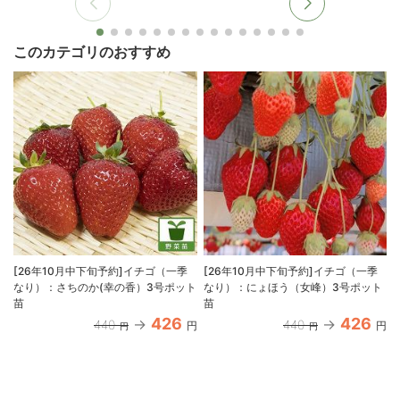
このカテゴリのおすすめ
[26年10月中下旬予約]イチゴ（一季
[26年10月中下旬予約]イチゴ（一季
なり）：さちのか(幸の香）3号ポット
なり）：にょほう（女峰）3号ポット
苗
苗
426
426
440
440
円
円
円
円