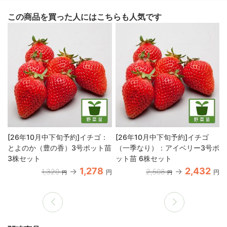
この商品を買った人にはこちらも人気です
[26年10月中下旬予約]イチゴ：
[26年10月中下旬予約]イチゴ
とよのか（豊の香）3号ポット苗
（一季なり）：アイベリー3号ポ
3株セット
ット苗 6株セット
1,278
2,432
1,320
2,508
円
円
円
円