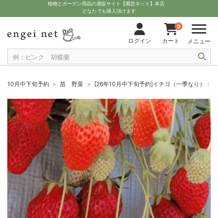
植物とガーデン用品の通販サイト【園芸ネット】本店
どなたでも購入頂けます
0
ログイン
カート
メニュー
10月中下旬予約
苗 野菜
[26年10月中下旬予約]イチゴ（一季なり）：