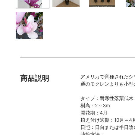
アメリカで育種されたシ
商品説明
通のモクレンよりも小型
タイプ：耐寒性落葉低木
樹高：2～3m
開花期：4月
植え付け適期：10月～4
日照：日向または半日陰
栽培方法：