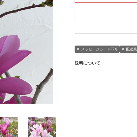
✕
メッセージカード不可
✕
配送業
送料について