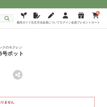
0
栽培ガイド
注文方法
会員について
ログイン
会員プレゼント
カート
ピンクのモクレン
6号ポット
おりません