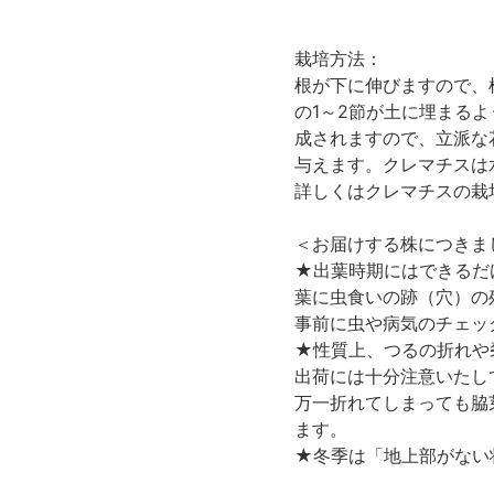
栽培方法：
根が下に伸びますので、
の1～2節が土に埋まる
成されますので、立派な
与えます。クレマチスは
詳しくはクレマチスの栽
＜お届けする株につきま
★出葉時期にはできるだ
葉に虫食いの跡（穴）の
事前に虫や病気のチェッ
★性質上、つるの折れや
出荷には十分注意いたし
万一折れてしまっても脇
ます。
★冬季は「地上部がない