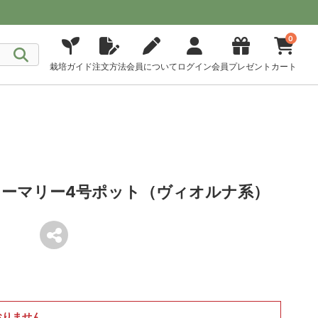
0
栽培ガイド
注文方法
会員について
ログイン
会員プレゼント
カート
ーマリー4号ポット（ヴィオルナ系）
おりません