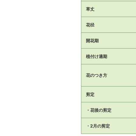
草丈
花径
開花期
植付け適期
花のつき方
剪定
・花後の剪定
・2月の剪定