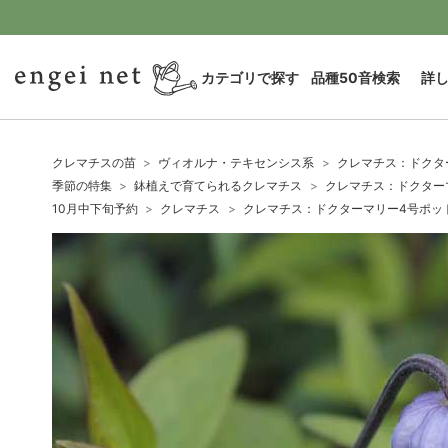
カテゴリで探す
品種50音検索
詳
クレマチスの苗
ヴィオルナ・テキセンシス系
クレマチス：ドクタ
季節の特集
鉢植えで育てられるクレマチス
クレマチス：ドクター
10月中下旬予約
クレマチス
クレマチス：ドクターマリー4号ポッ