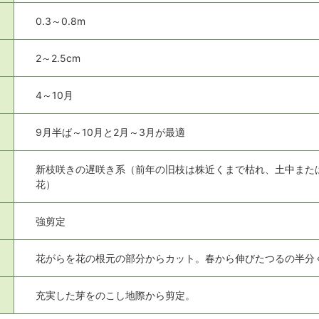
0.3～0.8m
2～2.5cm
4～10月
9月半ば～10月と2月～3月が最適
新枝咲きの遅咲き系（前年の旧枝は株近くまで枯れ、土中また
花）
強剪定
花がらを花の根元の部分からカット。春から伸びたつるの半分
充実した芽をのこし地際から剪定。