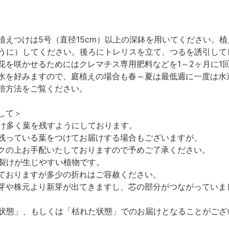
植えつけは5号（直径15cm）以上の深鉢を用いてください。
ように）してください。後ろにトレリスを立て、つるを誘引し
花を咲かせるためにはクレマチス専用肥料などを1～2ヶ月に1
水を好みますので、庭植えの場合も春～夏は最低週に一度は水
培方法をご覧ください。
して＞
け多く葉を残すようにしております。
残っている葉をつけてお届けする場合もございますが、
クの上お手配いたしておりますので予めご了承ください。
裂けが生じやすい植物です。
ておりますが多少の折れはご容赦ください。
芽や株元より新芽が出てきますし、芯の部分がつながっていま
状態」、もしくは「枯れた状態」でのお届けとなることがござ