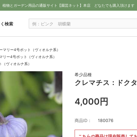
植物とガーデン用品の通販サイト【園芸ネット】本店
どなたでも購入頂けます
しく検索
ーマリー4号ポット（ヴィオルナ系）
マリー4号ポット（ヴィオルナ系）
ト（ヴィオルナ系）
希少品種
クレマチス：ドクタ
4,000円
商品ID：
180076
こちらの商品は現在販売して