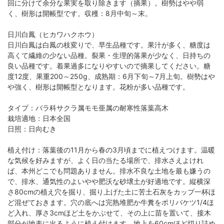
回に分けて余分な果実を取り除きます（摘果）。樹勢はやや弱
く、樹形は開帳型です。収穫：8月中旬～末。
日川白鳳（ヒカワハクホウ）
日川白鳳は白鳳の枝変りで、早生品種です。果汁が多く、糖度は
高くて繊維の少ない品種。裂果・生理的落果が少なく、日持ちの
良い品種です。着果過多になりやすいので摘果してください。糖
度12度、果重200～250g、成熟期：6月下旬～7月上旬。樹勢はや
や強く、樹形は開帳型となります。花粉が多い品種です。
タイプ：バラ科サクラ属モモ亜属の耐寒性落葉高木
栽培適地：日本全国
日照：日向むき
植え付け：落葉後の11月から春の3月頃までに植えつけます。温暖
な気候を好みますが、よく日の当たる場所で、排水さえよけれ
ば、本州どこでも問題ありません。排水不良な土地を最も嫌うの
で、排水、通気性のよいやや肥沃な砂壌土が好適地です。縦横深
さ80cmの植え穴を掘り、掘り上げた土に苦土石灰をカップ一杯ほ
ど混ぜておきます。穴の底へは完熟堆肥か牛糞をポリバケツ1/4ほ
ど入れ、厚さ3cmほど土をかぶせて、その上に苗を置いて、接木
部分が地表に出るように植え付けます。地上を60cmほど切り詰め