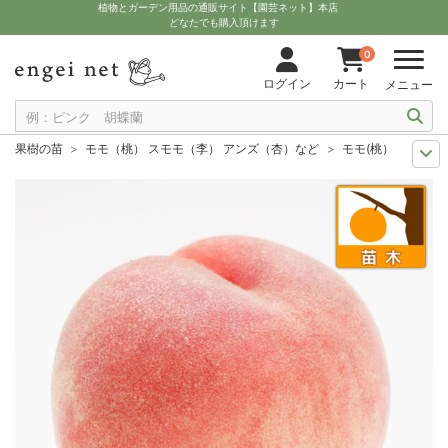
植物とガーデン用品の通販サイト【園芸ネット】本店
どなたでも購入頂けます
0
ログイン
カート
メニュー
果樹の苗
モモ（桃） スモモ（李） アンズ（杏）など
モモ(桃）2種受粉
おすすめ植物
もも 花桃・実桃
モモ(桃）2種受粉樹セット：白桃（は