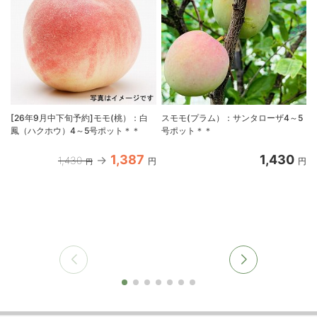
[26年9月中下旬予約]モモ(桃）：白
スモモ(プラム）：サンタローザ4～5
鳳（ハクホウ）4～5号ポット＊＊
号ポット＊＊
1,387
1,430
1,430
円
円
円