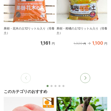
果樹・花木の土12リットル入り（培養
果樹・柑橘の土12リットル入り（培養
土）
土）
1,161
1,100
1,320
円
円
円
このカテゴリのおすすめ