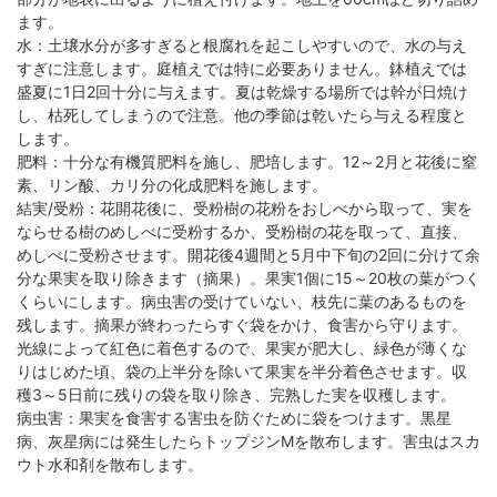
ます。
水：土壌水分が多すぎると根腐れを起こしやすいので、水の与え
すぎに注意します。庭植えでは特に必要ありません。鉢植えでは
盛夏に1日2回十分に与えます。夏は乾燥する場所では幹が日焼け
し、枯死してしまうので注意。他の季節は乾いたら与える程度と
します。
肥料：十分な有機質肥料を施し、肥培します。12～2月と花後に窒
素、リン酸、カリ分の化成肥料を施します。
結実/受粉：花開花後に、受粉樹の花粉をおしべから取って、実を
ならせる樹のめしべに受粉するか、受粉樹の花を取って、直接、
めしべに受粉させます。開花後4週間と5月中下旬の2回に分けて余
分な果実を取り除きます（摘果）。果実1個に15～20枚の葉がつく
くらいにします。病虫害の受けていない、枝先に葉のあるものを
残します。摘果が終わったらすぐ袋をかけ、食害から守ります。
光線によって紅色に着色するので、果実が肥大し、緑色が薄くな
りはじめた頃、袋の上半分を除いて果実を半分着色させます。収
穫3～5日前に残りの袋を取り除き、完熟した実を収穫します。
病虫害：果実を食害する害虫を防ぐために袋をつけます。黒星
病、灰星病には発生したらトップジンMを散布します。害虫はスカ
ウト水和剤を散布します。