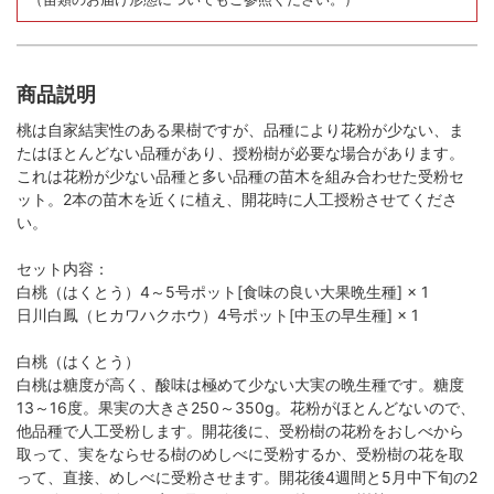
商品説明
桃は自家結実性のある果樹ですが、品種により花粉が少ない、ま
たはほとんどない品種があり、授粉樹が必要な場合があります。
これは花粉が少ない品種と多い品種の苗木を組み合わせた受粉セ
ット。2本の苗木を近くに植え、開花時に人工授粉させてくださ
い。
セット内容：
白桃（はくとう）4～5号ポット[食味の良い大果晩生種] × 1
日川白鳳（ヒカワハクホウ）4号ポット[中玉の早生種] × 1
白桃（はくとう）
白桃は糖度が高く、酸味は極めて少ない大実の晩生種です。糖度
13～16度。果実の大きさ250～350g。花粉がほとんどないので、
他品種で人工受粉します。開花後に、受粉樹の花粉をおしべから
取って、実をならせる樹のめしべに受粉するか、受粉樹の花を取
って、直接、めしべに受粉させます。開花後4週間と5月中下旬の2