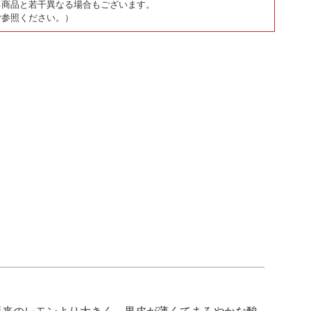
る商品と若干異なる場合もございます。
ご参照ください。）
従来のレモンより大きく、果皮が薄くてまろやかな酸