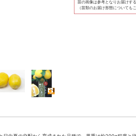
苗の画像は参考となりお届けす
（苗類のお届け形態についても
と日向夏の交配から育成された品種で、果重は約200g程度と