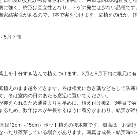
病に強く、樹形は直立性となり、トゲの発生は少ない品種です
自家結実性があるので、1本で実をつけます。庭植えのほか、
～5月下旬
葉土を十分すき込んで植えつけます。3月と9月下旬に根元に有
庭植えのまま越冬できます。冬は根元に敷き藁などをして防寒
て、冬は室内の日のあたる窓辺に置いてください。
が抑えられるため通常よりも早めに、植え付け後2、3年目で
まるため、数年は木が生長するほうに養分がまわり、結実が遅
（直径12cm～15cm）ポット植えの接木苗です。樹高は、お
なったり落葉している場合があります。写真は成長・結実時の