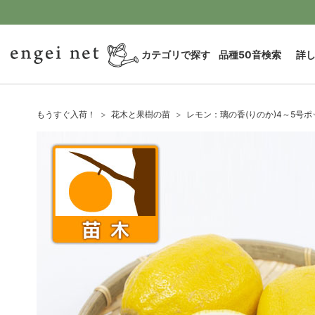
カテゴリで探す
品種50音検索
詳
もうすぐ入荷！
花木と果樹の苗
レモン：璃の香(りのか)4～5号ポ