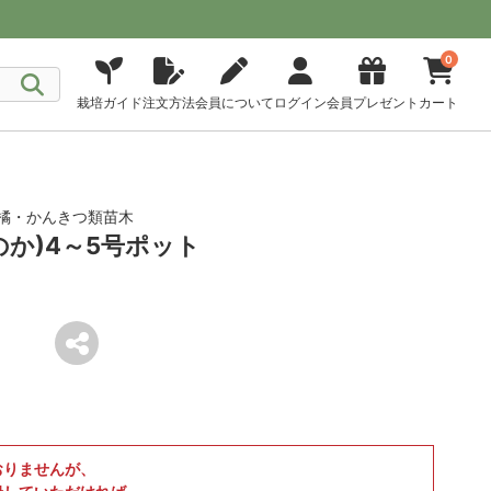
0
栽培ガイド
注文方法
会員について
ログイン
会員プレゼント
カート
橘・かんきつ類苗木
か)4～5号ポット
おりませんが、