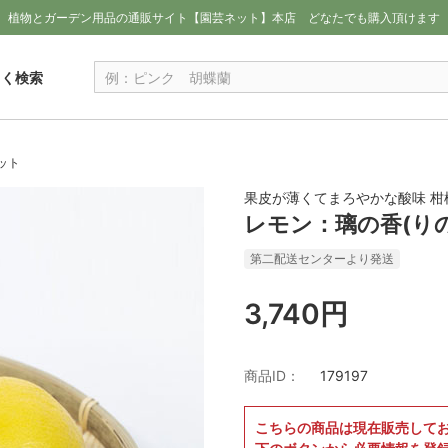
植物とガーデン用品の通販サイト【園芸ネット】本店
どなたでも購入頂けます
しく検索
ット
果皮が薄くてまろやかな酸味 柑
レモン：璃の香(りの
第二配送センターより発送
3,740円
商品ID：
179197
こちらの商品は現在販売して