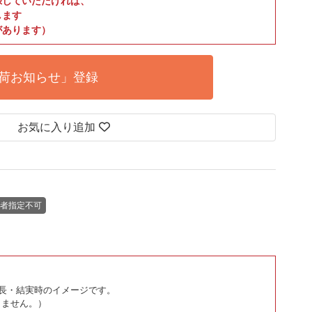
録していただければ、
します
があります）
荷お知らせ」登録
お気に入り追加
者指定不可
長・結実時のイメージです。
りません。）