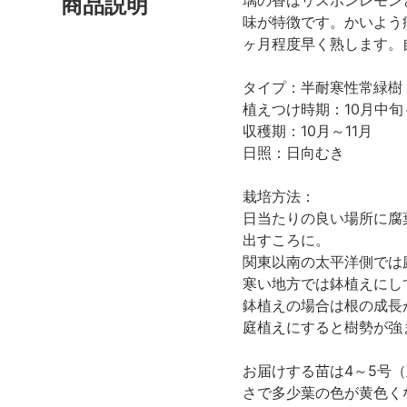
商品説明
味が特徴です。かいよう
ヶ月程度早く熟します。
タイプ：半耐寒性常緑樹
植えつけ時期：10月中旬
収穫期：10月～11月
日照：日向むき
栽培方法：
日当たりの良い場所に腐
出すころに。
関東以南の太平洋側では
寒い地方では鉢植えにし
鉢植えの場合は根の成長
庭植えにすると樹勢が強
お届けする苗は4～5号
さで多少葉の色が黄色く