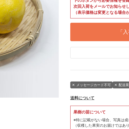
下のボタンから必要情報を登
次回入荷をメールでお知らせ
（表示価格は変更となる場合
「入
✕
メッセージカード不可
✕
配送業
送料について
果樹の苗について
※特に記載がない場合、写真は成
（収穫した果実のお届けではあ