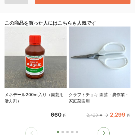
この商品を買った人にはこちらも人気です
メネデール200ml入り（園芸用
クラフトチョキ 園芸・農作業・
活力剤）
家庭菜園用
660
2,299
2,420
円
円
円