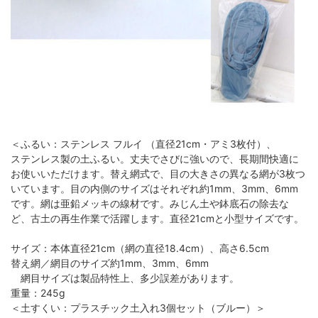
＜ふるい：ステンレス フルイ （直径21cm・アミ3枚付）、
ステンレス製の土ふるい。丈夫でさびに強いので、長期間快適に
お使いいただけます。替え網式で、目の大きさの異なる網が3枚つ
いています。目の内側のサイズはそれぞれ約1mm、3mm、6mm
です。網は亜鉛メッキの線材です。みじん土や鉢底石の除去な
ど、古土の再生作業で活躍します。直径21cmと小型サイズです。
サイズ：本体直径21cm（網の直径18.4cm）、高さ6.5cm
替え網／網目のサイズ約1mm、3mm、6mm
網目サイズは製品特性上、多少誤差があります。
重量：245g
＜土すくい：プラスチック土入れ3個セット（ブルー）＞