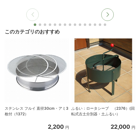
このカテゴリのおすすめ
ステンレス フルイ 直径30cm・アミ3
ふるい：ロータシーブ （2376）(回
枚付（1372）
転式古土分別器・土ふるい）
2,200
22,000
円
円