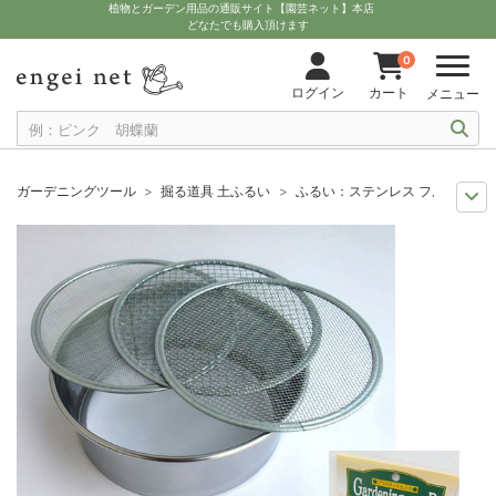
植物とガーデン用品の通販サイト【園芸ネット】本店
どなたでも購入頂けます
0
ログイン
カート
メニュー
ガーデニングツール
掘る道具 土ふるい
ふるい：ステンレス フルイ （直
11月中下旬予約
グッズ・資材
ふるい：ステンレス フルイ （直径21cm
12月上中旬予約
グッズ・資材
ふるい：ステンレス フルイ （直径21c
10月中下旬予約
グッズ・資材
ふるい：ステンレス フルイ （直径21c