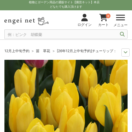
植物とガーデン用品の通販サイト【園芸ネット】本店
どなたでも購入頂けます
0
ログイン
カート
メニュー
12月上中旬予約
苗 草花
[26年12月上中旬予約]チューリップ：冬咲き
チューリップ特集
黄色系
[26年12月上中旬予約]チューリップ：冬咲き