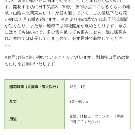
すが、気温が低い冬に開花させると、とても花もちがよいので
す。開花する頃に日中気温8～10度、夜間氷点下になるくらいの地
域（山陰～北関東あたり）が最も適していて、この環境下なら花
が約1.5カ月も咲き続けます。それより南の暖地では若干開花期間
が短くなり、また寒い地域では開花開始が遅めとなります。寒さ
にはとても強いので、多少雪を被っても傷みません。逆に暖房さ
れた室内では徒長してしまうので、必ず戸外で栽培してくださ
い。
※お届け時に芽が伸びていることがございます。到着後は早めの植
え付けをお願いいたします。
開花時期（北海道・東北以外）
12月～1月
草丈
30～40cm
花壇、鉢植え、プランター（戸外
用途
で育ててください）