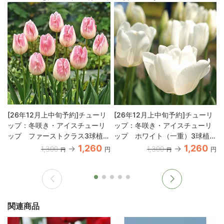
[26年12月上中旬予約]チューリ
[26年12月上中旬予約]チューリ
ップ：冬咲き・アイスチューリ
ップ：冬咲き・アイスチューリ
ップ ファーストクラス3球植え
ップ ホワイト（一重）3球植え
3.5号ポット
3.5号ポット
1,260
1,260
1,300
1,300
円
円
円
円
関連商品