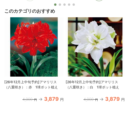
このカテゴリのおすすめ
[26年12月上中旬予約]アマリリス
[26年12月上中旬予約]アマリリス
（八重咲き）：赤 1球ポット植え
（八重咲き）：白 1球ポット植え
3,879
3,879
4,000
4,000
円
円
円
円