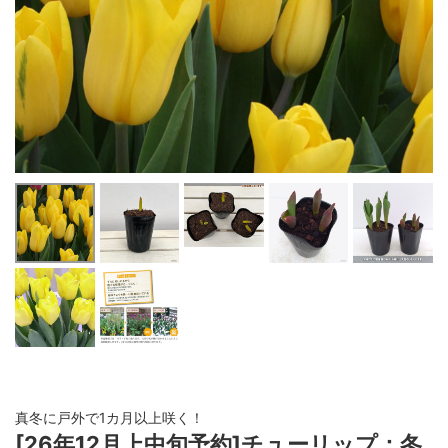
真冬に戸外で1カ月以上咲く！
[26年12月上中旬予約]チューリップ：冬