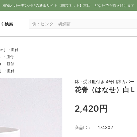
植物とガーデン用品の通販サイト【園芸ネット】本店
どなたでも購入頂けます
しく検索
ｃｍ）・皿付
ｍ）・皿付
ｍ）・皿付
ｍ）・皿付
鉢・受け皿付き 4号用鉢カバー
花脊（はなせ）白Ｌ（
2,420円
商品ID：
174302