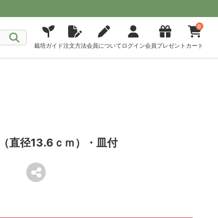
0
栽培ガイド
注文方法
会員について
ログイン
会員プレゼント
カート
直径13.6ｃｍ）・皿付