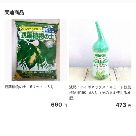
関連商品
観葉植物の土 5リットル入り
液肥：ハイポネックス：キュート観葉
植物用150ml入り（そのまま使える液
肥）
660
473
円
円