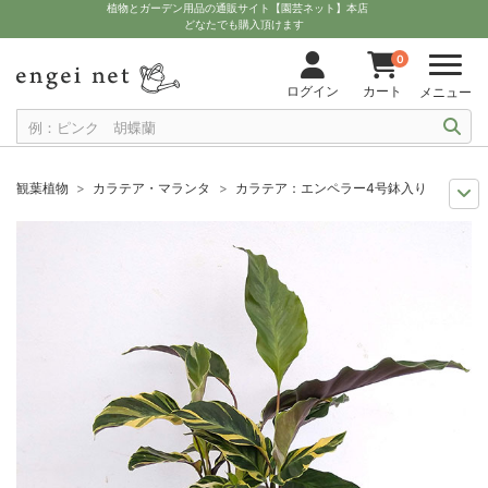
植物とガーデン用品の通販サイト【園芸ネット】本店
どなたでも購入頂けます
0
ログイン
カート
メニュー
観葉植物
カラテア・マランタ
カラテア：エンペラー4号鉢入り
観葉植物特集
ポットサイズ別 4号～5.5号
カラテア：エンペラー4号鉢