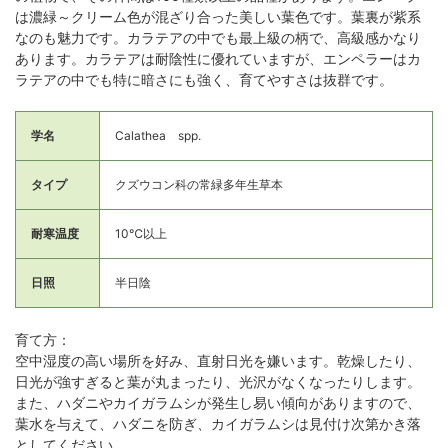
は濃緑～クリーム色が混ざり合った美しい葉色です。葉裏が紫系
なのも魅力です。カラテアの中でも最上級の柄で、高級感かなり
あります。カラテアは耐陰性に優れていますが、エンペラーはカ
ラテアの中でも特に暗さにも強く、育てやすさは抜群です。
学名
Calathea spp.
タイプ
クズウコン科の常緑多年生草本
耐寒温度
10℃以上
日照
半日陰
育て方：
空中湿度の高い場所を好み、直射日光を嫌います。乾燥したり、
日光が強すぎると葉が丸まったり、光沢がなくなったりします。
また、ハダニやカイガラムシが発生し易い傾向がありますので、
葉水を与えて、ハダニを防ぎ、カイガラムシは見付け次第かき落
としてください。