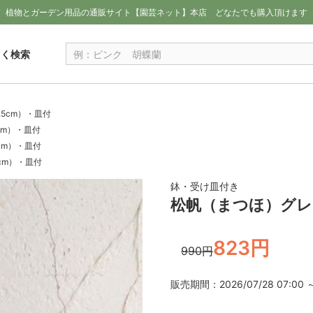
植物とガーデン用品の通販サイト【園芸ネット】本店
どなたでも購入頂けます
しく検索
5cm）・皿付
cm）・皿付
cm）・皿付
cm）・皿付
鉢・受け皿付き
松帆（まつほ）グレイ
823円
990円
販売期間：2026/07/28 07:00 ～ 