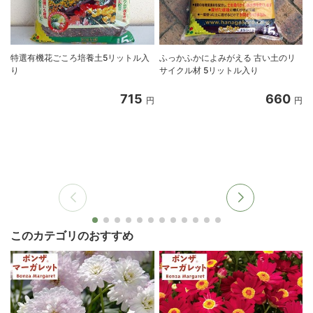
特選有機花ごころ培養土5リットル入
ふっかふかによみがえる 古い土のリ
り
サイクル材 5リットル入り
8
715
660
円
円
このカテゴリのおすすめ