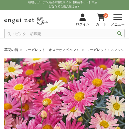
植物とガーデン用品の通販サイト【園芸ネット】本店
どなたでも購入頂けます
0
ログイン
カート
メニュー
草花の苗
マーガレット・オステオスペルマム
マーガレット：スマッシュ 