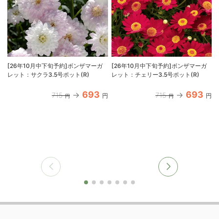
[26年10月中下旬予約]ボンザマーガ
[26年10月中下旬予約]ボンザマーガ
レット：サクラ3.5号ポット(R)
レット：チェリー3.5号ポット(R)
(
693
693
715
715
円
円
円
円