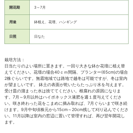
開花期
3～7月
用途
鉢植え、花壇、ハンギング
日照
日なた
栽培方法：
日当たりのよい場所に置きます。一回り大きな鉢か花壇に植え替
えてください。花壇の場合40ｃｍ間隔、プランター(65cm)の場合
2株ぐらいです。無霜地域では路地で越冬は可能ですが、冬は室内
が望ましいです。 鉢土の表面が乾いたらたっぷり水を与えます。
受け皿の溜まった水は捨ててください。根腐れの原因になりま
す。7月～9月以外はハイポネックス液肥を週１度与えてくださ
い。咲き終わった花をこまめに摘み取れば、7月ぐらいまで咲き続
けます。9月中旬頃株元から15cm～20cm残して刈り込んでくださ
い。11月以降は室内の窓辺に置いて管理すれば、再び翌年開花し
ます。