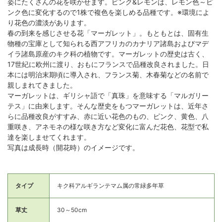
姿にたくさんの花を咲かせます。ピンク&レモンは、レモン色～ピ
ンク色に変化するので1株で複色を楽しめる品種です。※環境によ
り花色の濃淡があります。
春の到来を感じさせる花「マーガレット」。もともとは、固有生
物種の宝庫として知られる西アフリカのカナリア諸島およびマデ
イラ諸島原産のキク科の植物です。マーガレットの歴史は古く、
17世紀に欧州に渡り、おもにフランスで品種改良されました。日
本には明治末期頃に導入され、フランス菊、木春菊などの名前で
親しまれてきました。
マーガレットは、ギリシャ語で「真珠」を意味する「マルガリー
テス」に由来します。そんな歴史をもつマーガレットは、近年さ
らに品種改良がすすみ、赤に近い花色のもの、ピンク、黄色、八
重咲き、アネモネの様な咲き方など変化に富んだ花色、花型で私
達を楽しませてくれます。
写真は成長時（開花時）のイメージです。
タイプ
キク科アルギランテマム属の常緑多年草
草丈
30～50cm