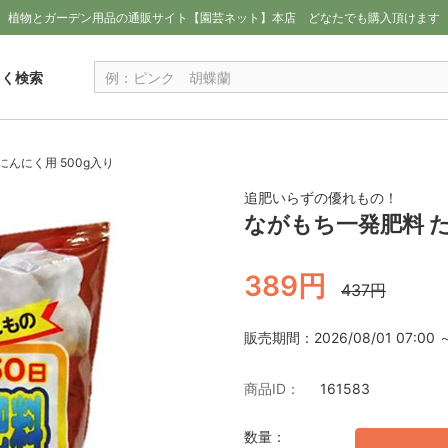
植物とガーデン用品の通販サイト【園芸ネット】本店
どなたでも購入頂けます
しく検索
んにく用 500g入り
追肥いらずの優れもの！
ながもち一発肥料 た
389円
437円
販売期間：2026/08/01 07:00 ～ 
商品ID：
161583
数量：