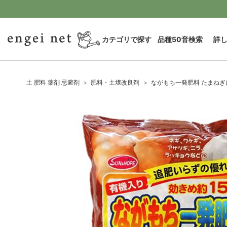
カテゴリで探す
品種50音検索
詳
土 肥料 薬剤 忌避剤
肥料・土壌改良剤
ながもち一発肥料 たまねぎに