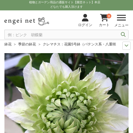
植物とガーデン用品の通販サイト【園芸ネット】本店
どなたでも購入頂けます
0
ログイン
カート
メニュー
鉢花
季節の鉢花
クレマチス：花園5号鉢（パテンス系・八重咲）
人気のシリーズ
苗 JFS(ジャパンフラワーセレクション）
クレマチス：