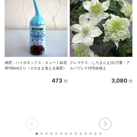
液肥：ハイポネックス：キュート鉢花
クレマチス：しろまんえ(白万重・ア
用150ml入り（そのまま使える液肥）
ルバプレナ)5号鉢植え
473
3,080
円
円