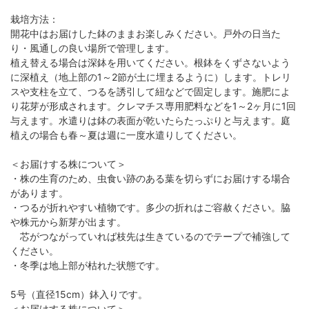
栽培方法：
開花中はお届けした鉢のままお楽しみください。戸外の日当た
り・風通しの良い場所で管理します。
植え替える場合は深鉢を用いてください。根鉢をくずさないよう
に深植え（地上部の1～2節が土に埋まるように）します。トレリ
スや支柱を立て、つるを誘引して紐などで固定します。施肥によ
り花芽が形成されます。クレマチス専用肥料などを1～2ヶ月に1回
与えます。水遣りは鉢の表面が乾いたらたっぷりと与えます。庭
植えの場合も春～夏は週に一度水遣りしてください。
＜お届けする株について＞
・株の生育のため、虫食い跡のある葉を切らずにお届けする場合
があります。
・つるが折れやすい植物です。多少の折れはご容赦ください。脇
や株元から新芽が出ます。
芯がつながっていれば枝先は生きているのでテープで補強して
ください。
・冬季は地上部が枯れた状態です。
5号（直径15cm）鉢入りです。
＜お届けする株について＞