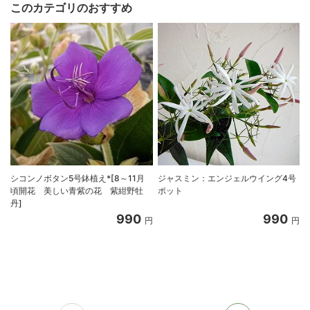
このカテゴリのおすすめ
シコンノボタン5号鉢植え*[8～11月
ジャスミン：エンジェルウイング4号
頃開花 美しい青紫の花 紫紺野牡
ポット
丹]
990
990
円
円