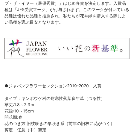
ブ・ザ・イヤー（最優秀賞）」はじめ各賞を決定します。入賞品
種は「JFS受賞マーク」が付与されます。このマークが付いている
品種は優れた品種と推薦され、私たちが花や緑を購入する際によ
い品種を選ぶ目安となります。
●ジャパンフラワーセレクション2019-2020 入賞
タイプ：キンポウゲ科の耐寒性落葉多年草（つる性）
草丈:1.8～2.3ｍ
花径:10～15cm
開花期:春
花のつき方:旧枝咲きの早咲き系（前年の旧枝に花がつく）
剪定：任意（中）剪定