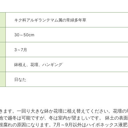
キク科アルギランテマム属の常緑多年草
30～50cm
3～7月
鉢植え、花壇、ハンギング
日なた
きます。一回り大きな鉢か花壇に植え替えてください。花壇の場合
地で越冬は可能ですが、冬は室内が望ましいです。 鉢土の表
根腐れの原因になります。7月～9月以外はハイポネックス液