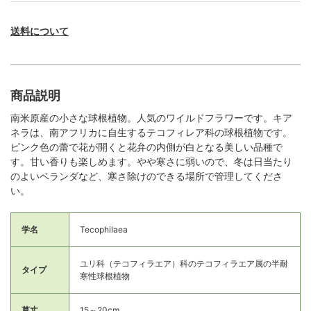
送料について
商品説明
南米原産の小さな球根植物。人気のワイルドフラワーです。キア
ネラは、南アフリカに自生するテコフィレア科の球根植物です。
ピンク色の蕾で花が開くと花弁の内側が白となる美しい品種で
す。甘い香りも楽しめます。やや寒さに弱いので、冬は日当たり
のよいベランダなど、寒さ除けのできる場所で管理してくださ
い。
学名
Tecophilaea
ユリ科（テコフィラエア）科のテコフィラエア属の半耐
タイプ
寒性球根植物
草丈
15～20cm