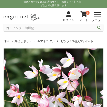
植物とガーデン用品の通販サイト【園芸ネット】本店
どなたでも購入頂けます
0
ログイン
カート
メニュー
球根
芽出しポット
キアネラ アルバ：ピンク3球植え3号ポット