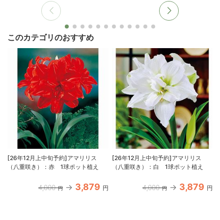
このカテゴリのおすすめ
[26年12月上中旬予約]アマリリス
[26年12月上中旬予約]アマリリス
（八重咲き）：赤 1球ポット植え
（八重咲き）：白 1球ポット植え
3,879
3,879
4,000
4,000
円
円
円
円