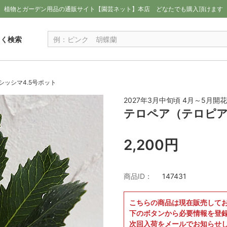
植物とガーデン用品の通販サイト【園芸ネット】本店
どなたでも購入頂けます
しく検索
ッシマ4.5号ポット
2027年3月中旬頃 4月～5月
テロペア（テロピア
2,200円
商品ID：
147431
こちらの商品は現在販売して
下のボタンから必要情報を登
次回入荷をメールでお知らせ