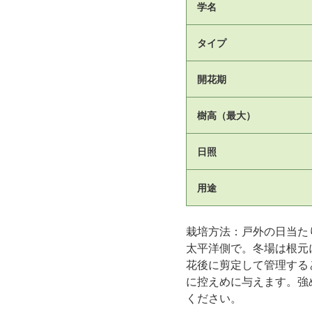
学名
タイプ
開花期
樹高（最大）
日照
用途
栽培方法：戸外の日当た
太平洋側で。冬場は根元
花後に剪定して管理する
に控えめに与えます。強
ください。