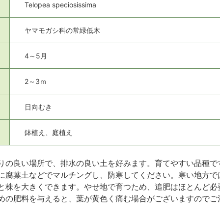
Telopea speciosissima
ヤマモガシ科の常緑低木
4～5月
2～3ｍ
日向むき
鉢植え、庭植え
りの良い場所で、排水の良い土を好みます。育てやすい品種で
に腐葉土などでマルチングし、防寒してください。寒い地方で
と株を大きくできます。やせ地で育つため、追肥はほとんど必
めの肥料を与えると、葉が黄色く痛む場合がございますのでご