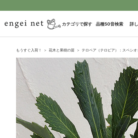
カテゴリで探す
品種50音検索
詳
もうすぐ入荷！
花木と果樹の苗
テロペア（テロピア）：スペシオシ