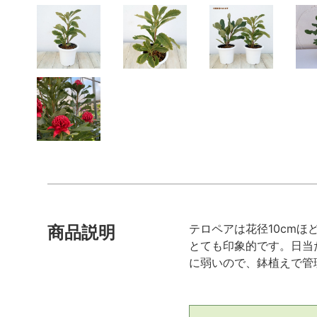
テロペアは花径10cm
商品説明
とても印象的です。日当
に弱いので、鉢植えで管