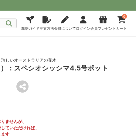
0
栽培ガイド
注文方法
会員について
ログイン
会員プレゼント
カート
開花 珍しいオーストラリアの花木
）：スペシオシッシマ4.5号ポット
おりませんが、
録していただければ、
します