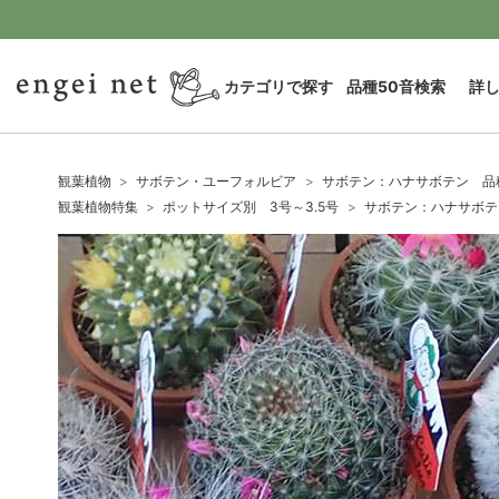
カテゴリで探す
品種50音検索
詳
観葉植物
サボテン・ユーフォルビア
サボテン：ハナサボテン 品
観葉植物特集
ポットサイズ別 3号～3.5号
サボテン：ハナサボテ