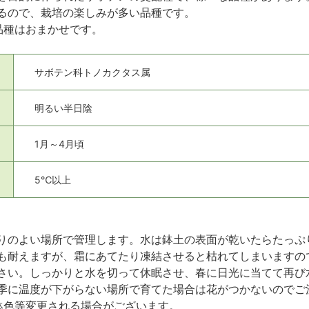
るので、栽培の楽しみが多い品種です。
品種はおまかせです。
サボテン科トノカクタス属
明るい半日陰
1月～4月頃
5℃以上
りのよい場所で管理します。水は鉢土の表面が乾いたらたっぷ
も耐えますが、霜にあてたり凍結させると枯れてしまいますの
さい。しっかりと水を切って休眠させ、春に日光に当てて再び
季に温度が下がらない場所で育てた場合は花がつかないのでご
鉢色等変更される場合がございます。