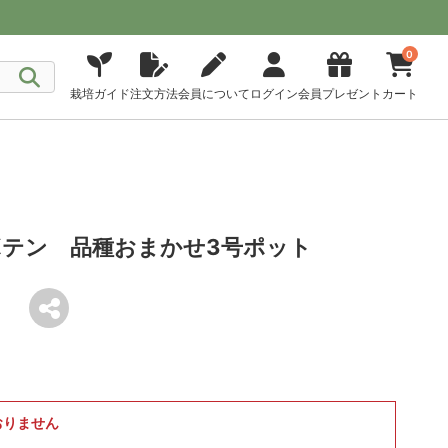
0
栽培ガイド
注文方法
会員について
ログイン
会員プレゼント
カート
テン 品種おまかせ3号ポット
おりません