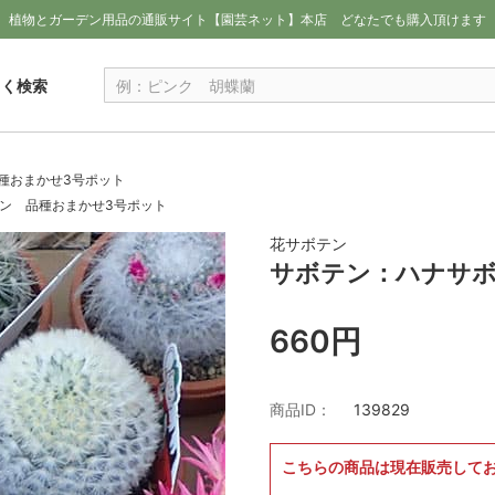
植物とガーデン用品の通販サイト【園芸ネット】本店
どなたでも購入頂けます
しく検索
種おまかせ3号ポット
ン 品種おまかせ3号ポット
花サボテン
サボテン：ハナサボ
660円
商品ID：
139829
こちらの商品は現在販売して