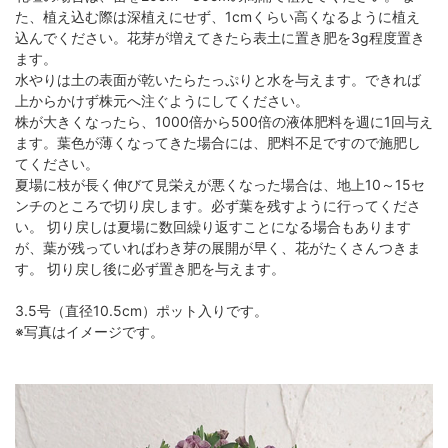
た、植え込む際は深植えにせず、1cmくらい高くなるように植え
込んでください。花芽が増えてきたら表土に置き肥を3g程度置き
ます。
水やりは土の表面が乾いたらたっぷりと水を与えます。できれば
上からかけず株元へ注ぐようにしてください。
株が大きくなったら、1000倍から500倍の液体肥料を週に1回与え
ます。葉色が薄くなってきた場合には、肥料不足ですので施肥し
てください。
夏場に枝が長く伸びて見栄えが悪くなった場合は、地上10～15セ
ンチのところで切り戻します。必ず葉を残すように行ってくださ
い。 切り戻しは夏場に数回繰り返すことになる場合もあります
が、葉が残っていればわき芽の展開が早く、花がたくさんつきま
す。 切り戻し後に必ず置き肥を与えます。
3.5号（直径10.5cm）ポット入りです。
※写真はイメージです。