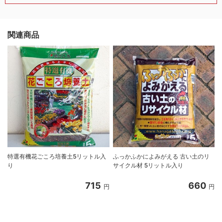
関連商品
特選有機花ごころ培養土5リットル入
ふっかふかによみがえる 古い土のリ
り
サイクル材 5リットル入り
8
715
660
円
円