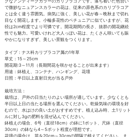
クなアンティークカラーのカリブラコアです。落ち着いた色合い
で微妙なニュアンスカラーの花は、従来の原色系のカリブラコア
とは全く違う雰囲気。病気に強く、美しい花が春～晩秋まで切れ
目なく開花します。小輪多花性のペチュニアに似ていますが、花
径は2cm程度でより可憐です。開花期間の長さ、抜群の開花継続
性でも魅力。可愛いけれど大人っぽい花は、たくさん咲いても賑
やかになりすぎず、美しい景観をつくります。
タイプ：ナス科カリブラコア属の1年草
草丈：15～25cm
開花期:3～11月（長期間花を咲かせることが出来ます）
用途：鉢植え、コンテナ、ハンギング、花壇
日照：半日以上直射日光が当る戸外
栽培方法：
栽培は、戸外の日当たりのよい場所が適しています。少なくとも
半日以上日の当たる場所を選んでください。乾燥気味の環境を好
むので、水はけの良い土がおすすめです。植え込み時、土1リット
ルに対し3gの肥料を混ぜ込んでください。
鉢植えの場合、6号（直径18cm）の鉢に1ポット、尺鉢（直径
30cm）の鉢なら4～5ポット程度が理想です。
花壇の場合は、苗を20cm～30cmの間隔で植えてください。 ま