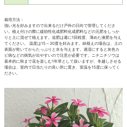
栽培方法：
強い光を好みますので出来るだけ戸外の日向で管理してくださ
い。植え付けの際に緩効性化成肥料化成肥料などの元肥をしっか
りと土に混ぜて植えます。追肥は週に1回程度、薄めた液肥を与え
てください。 温度は15～30度を好みます。鉢植えの場合は、土の
表面が乾いてからたっぷりと水を与えます。過湿にすると灰色カ
ビ病などの病気が出やすいので注意が必要です。ニチニチソウは
基本的に秋まで花を楽しむ1年草として扱いますが、冬越しさせる
場合は、室内で日当たりの良い所に置き、室温を15度に保ってく
ださい。