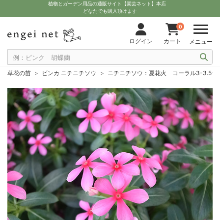
植物とガーデン用品の通販サイト【園芸ネット】本店
どなたでも購入頂けます
0
ログイン
カート
メニュー
草花の苗
ビンカ ニチニチソウ
ニチニチソウ：夏花火 コーラル3-3.5号