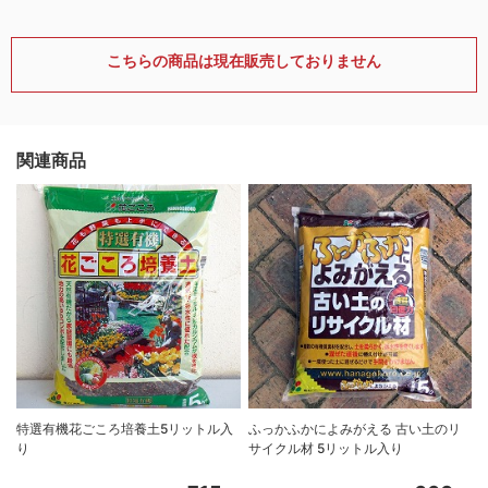
こちらの商品は現在販売しておりません
関連商品
特選有機花ごころ培養土5リットル入
ふっかふかによみがえる 古い土のリ
り
サイクル材 5リットル入り
8