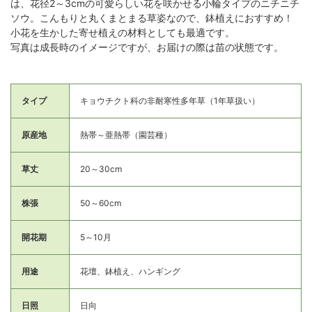
は、花径2～3cmの可愛らしい花を咲かせる小輪タイプのニチニチ
ソウ。こんもりと丸くまとまる草姿なので、鉢植えにおすすめ！
小花を生かした寄せ植えの材料としても最適です。
写真は成長時のイメージですが、お届けの際は苗の状態です。
タイプ
キョウチクト科の非耐寒性多年草（1年草扱い）
原産地
熱帯～亜熱帯（園芸種）
草丈
20～30cm
株張
50～60cm
開花期
5～10月
用途
花壇、鉢植え、ハンギング
日照
日向