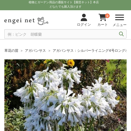
植物とガーデン用品の通販サイト【園芸ネット】本店
どなたでも購入頂けます
0
ログイン
カート
メニュー
草花の苗
アガパンサス
アガパンサス：シルバーライニング4号ロングポ