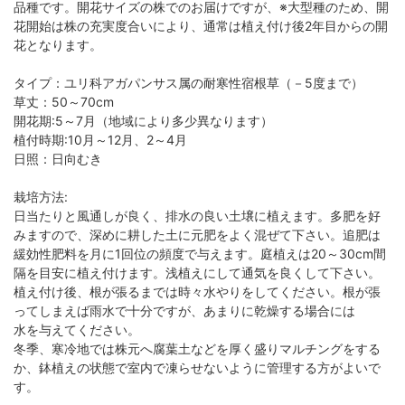
品種です。開花サイズの株でのお届けですが、※大型種のため、開
花開始は株の充実度合いにより、通常は植え付け後2年目からの開
花となります。
タイプ：ユリ科アガパンサス属の耐寒性宿根草（－5度まで）
草丈：50～70cm
開花期:5～7月（地域により多少異なります）
植付時期:10月～12月、2～4月
日照：日向むき
栽培方法:
日当たりと風通しが良く、排水の良い土壌に植えます。多肥を好
みますので、深めに耕した土に元肥をよく混ぜて下さい。追肥は
緩効性肥料を月に1回位の頻度で与えます。庭植えは20～30cm間
隔を目安に植え付けます。浅植えにして通気を良くして下さい。
植え付け後、根が張るまでは時々水やりをしてください。根が張
ってしまえば雨水で十分ですが、あまりに乾燥する場合には
水を与えてください。
冬季、寒冷地では株元へ腐葉土などを厚く盛りマルチングをする
か、鉢植えの状態で室内で凍らせないように管理する方がよいで
す。