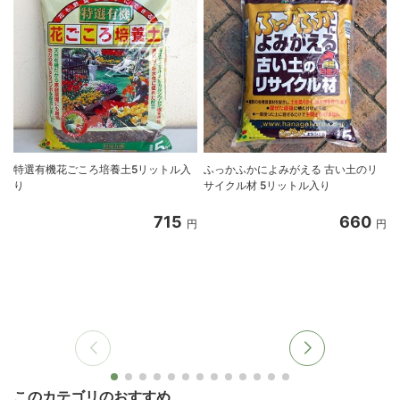
特選有機花ごころ培養土5リットル入
ふっかふかによみがえる 古い土のリ
り
サイクル材 5リットル入り
8
715
660
円
円
このカテゴリのおすすめ