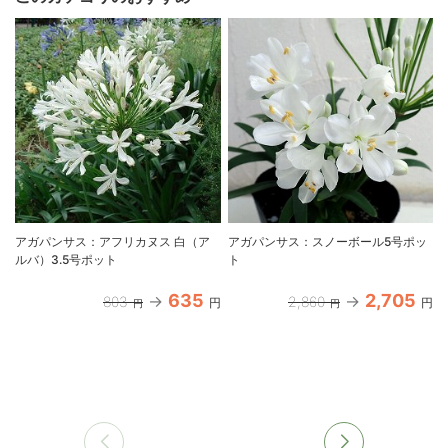
アガパンサス：アフリカヌス 白（ア
アガパンサス：スノーボール5号ポッ
ルバ）3.5号ポット
ト
635
2,705
803
2,860
円
円
円
円