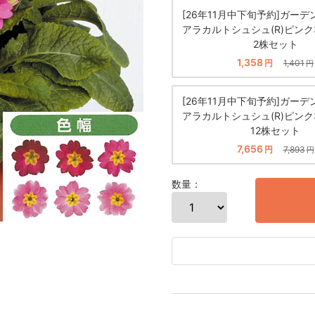
[26年11月中下旬予約]ガー
アラカルトシュシュ(R)ピンク
2株セット
1,358
円
1,401
円
[26年11月中下旬予約]ガー
アラカルトシュシュ(R)ピンク
12株セット
7,656
円
7,893
円
数量：