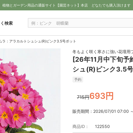
植物とガーデン用品の通販サイト【園芸ネット】本店
どなたでも購入頂けます
しく検索
ムラ：アラカルトシュシュ(R)ピンク3.5号ポット
冬もよく咲く寒さに強い花壇用プ
[26年11月中下旬
シュ(R)ピンク3.5
予約
693円
715円
販売期間：2026/07/01 07:00 ～ 
商品ID：
122550