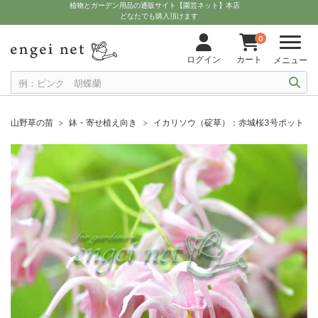
植物とガーデン用品の通販サイト【園芸ネット】本店
どなたでも購入頂けます
0
ログイン
カート
メニュー
山野草の苗
鉢・寄せ植え向き
イカリソウ（碇草）：赤城桜3号ポット