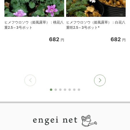
ヒメフウロソウ（姫風露草）：桃花八
ヒメフウロソウ（姫風露草）：白花八
重2.5～3号ポット
重咲2.5～3号ポット*
682
682
円
円