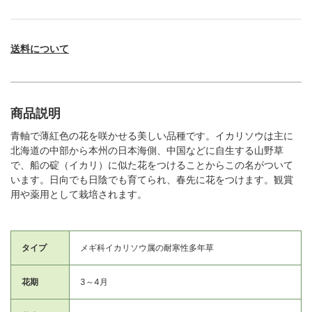
送料について
商品説明
青軸で薄紅色の花を咲かせる美しい品種です。イカリソウは主に
北海道の中部から本州の日本海側、中国などに自生する山野草
で、船の碇（イカリ）に似た花をつけることからこの名がついて
います。日向でも日陰でも育てられ、春先に花をつけます。観賞
用や薬用として栽培されます。
タイプ
メギ科イカリソウ属の耐寒性多年草
花期
3～4月