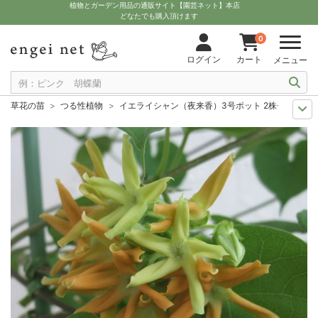
植物とガーデン用品の通販サイト【園芸ネット】本店
どなたでも購入頂けます
0
ログイン
カート
メニュー
草花の苗
つる性植物
イエライシャン（夜来香）3号ポット 2株セット
セール
草花 ハーブ・野菜苗
イエライシャン（夜来香）3号ポット 2株セ