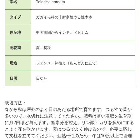
学名
Telosma cordata
タイプ
ガガイモ科の非耐寒性つる性木本
原産地
中国南部からインド、ベトナム
開花期
夏～初秋
用途
フェンス・鉢植え（あんどん仕立て）
日照
日なた
栽培方法：
春から秋は戸外のよく日のあたる場所で育てます。つる性で葉が
多いので、水切れに注意してください。肥料は薄い液肥を生育期
に月2回ほど与えます。窒素分を控え、リン酸・カリを多めにする
とよく花を咲かせます。夏はつるでよく伸びるので、必要に応じ
て支柱を立ててください。亜熱帯性のため、冬は10度以上で管理