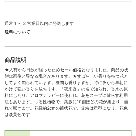
通常 1 ～ 3 営業日以内に発送します
送料について
商品説明
★入荷から日数が経ったためセール価格となりました。商品の状
態は画像と異なる場合があります。★すばらしい香りを持つ花と
してよく知られています。昼間も香りますが、特に夜から早朝に
かけて強い香りを放ちます。「夜来香」の名で知られ、香水の原
料にしたり、アロマテラピーに使われ、花をスープに散らす利用
法もあります。つる性植物で、葉腋に10個ほどの花が集まり、垂
れて咲きます。花径約2cmの筒状花で、先端は星型になり、花色
は淡黄色です。