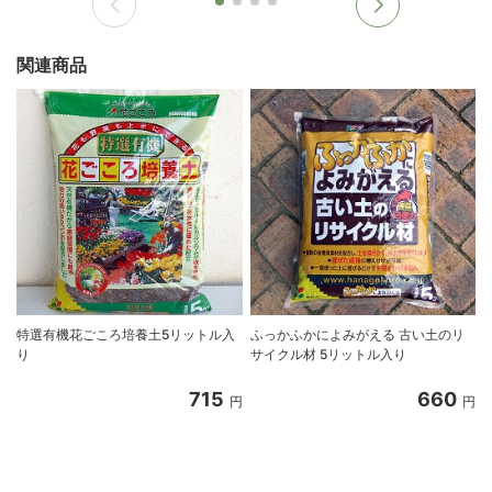
関連商品
特選有機花ごころ培養土5リットル入
ふっかふかによみがえる 古い土のリ
り
サイクル材 5リットル入り
8
715
660
円
円