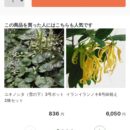
この商品を買った人にはこちらも人気です
ユキノシタ（雪の下）3号ポット
イランイランノキ6号鉢植え
2株セット
836
6,050
円
円