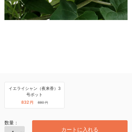
イエライシャン（夜来香）3
号ポット
832
円
880
円
数量：
カートに入れる