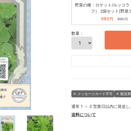
野菜の種：ロケット/ルッコラ
フ） 2袋セット[野菜
683
円
690
円
数量：
✕
メッセージカード不可
✕
配送業
通常 1 ～ 3 営業日以内に発送
送料について