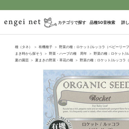
カテゴリで探す
品種50音検索
詳
種（タネ）
有機種子
野菜の種：ロケット/ルッコラ（ベビーリーフ
まき時から探そう
野菜・ハーブの種 周年
野菜の種：ロケット/ル
夏の園芸
夏まきの野菜・草花の種
野菜の種：ロケット/ルッコラ（