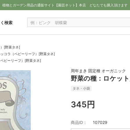
植物とガーデン用品の通販サイト【園芸ネット】本店
どなたでも購入頂けます
しく検索
）[野菜タネ]
ッコラ（ベビーリーフ）[野菜タネ]
ベビーリーフ）[野菜タネ]
周年まき 固定種 オーガニック
野菜の種：ロケット
タネ・小袋
345円
商品ID：
107029