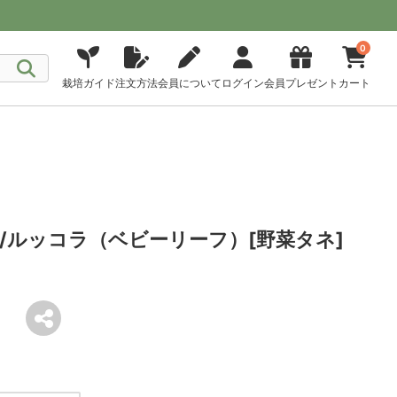
0
栽培ガイド
注文方法
会員について
ログイン
会員プレゼント
カート
/ルッコラ（ベビーリーフ）[野菜タネ]