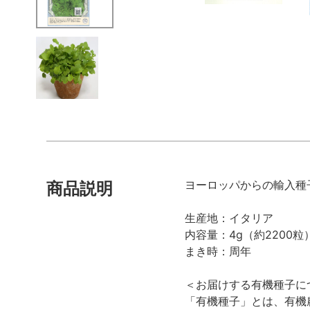
ヨーロッパからの輸入種
商品説明
生産地：イタリア
内容量：4g（約2200粒
まき時：周年
＜お届けする有機種子に
「有機種子」とは、有機